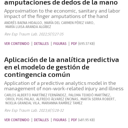
amputaciones de dedos de la mano
Approximation to the economic, sanitary and labor
impact of the finger amputations of the hand
ANDRÉS
BAENA HIDALGO
,
MARÍA DEL CARMEN
PÉREZ VARO
,
MARÍA LUISA
ARANDA ALGÍBEZ
Rev Esp Traum Lab. 2022;5(1):27-35
VER CONTENIDO
DETALLES
FIGURAS
PDF
(695.57 KB)
Aplicación de la analítica predictiva
en el modelo de gestión de
contingencia común
Application of a predictive analytics model in the
management of non-work-related injury and illness
CARLOS ALBERTO
MARTÍNEZ FERNÁNDEZ
,
PALOMA
TEIXIDÓ MARTÍNEZ
,
ORIOL
PUIG PALAU
,
ALFREDO
ÁLVAREZ ENCINAS
,
MARTA
SERRA ROBERT
,
NOELIA
GRANDAL VILA
,
MARIANNA
RAMÍREZ TAMEZ
Rev Esp Traum Lab. 2023;6(1):28-32
VER CONTENIDO
DETALLES
FIGURAS
PDF
(481.95 KB)