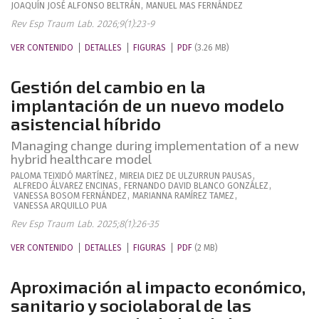
JOAQUÍN JOSÉ
ALFONSO BELTRÁN
,
MANUEL
MAS FERNÁNDEZ
Rev Esp Traum Lab. 2026;9(1):23-9
VER CONTENIDO
DETALLES
FIGURAS
PDF
(3.26 MB)
Gestión del cambio en la
implantación de un nuevo modelo
asistencial híbrido
Managing change during implementation of a new
hybrid healthcare model
PALOMA
TEIXIDÓ MARTÍNEZ
,
MIREIA
DIEZ DE ULZURRUN PAUSAS
,
ALFREDO
ÁLVAREZ ENCINAS
,
FERNANDO DAVID
BLANCO GONZÁLEZ
,
VANESSA
BOSOM FERNÁNDEZ
,
MARIANNA
RAMÍREZ TAMEZ
,
VANESSA
ARQUILLO PUA
Rev Esp Traum Lab. 2025;8(1):26-35
VER CONTENIDO
DETALLES
FIGURAS
PDF
(2 MB)
Aproximación al impacto económico,
sanitario y sociolaboral de las