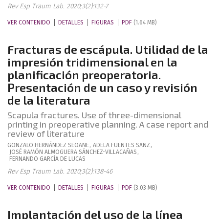
Rev Esp Traum Lab. 2020;3(2):132-7
VER CONTENIDO
DETALLES
FIGURAS
PDF
(1.64 MB)
Fracturas de escápula. Utilidad de la
impresión tridimensional en la
planificación preoperatoria.
Presentación de un caso y revisión
de la literatura
Scapula fractures. Use of three-dimensional
printing in preoperative planning. A case report and
review of literature
GONZALO
HERNÁNDEZ SEOANE
,
ADELA
FUENTES SANZ
,
JOSÉ RAMÓN
ALMOGUERA SÁNCHEZ-VILLACAÑAS
,
FERNANDO
GARCÍA DE LUCAS
Rev Esp Traum Lab. 2020;3(2):138-46
VER CONTENIDO
DETALLES
FIGURAS
PDF
(3.03 MB)
Implantación del uso de la línea