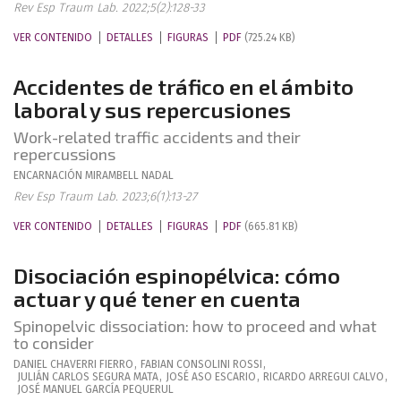
Rev Esp Traum Lab. 2022;5(2):128-33
VER CONTENIDO
DETALLES
FIGURAS
PDF
(725.24 KB)
Accidentes de tráfico en el ámbito
laboral y sus repercusiones
Work-related traffic accidents and their
repercussions
ENCARNACIÓN
MIRAMBELL NADAL
Rev Esp Traum Lab. 2023;6(1):13-27
VER CONTENIDO
DETALLES
FIGURAS
PDF
(665.81 KB)
Disociación espinopélvica: cómo
actuar y qué tener en cuenta
Spinopelvic dissociation: how to proceed and what
to consider
DANIEL
CHAVERRI FIERRO
,
FABIAN
CONSOLINI ROSSI
,
JULIÁN CARLOS
SEGURA MATA
,
JOSÉ
ASO ESCARIO
,
RICARDO
ARREGUI CALVO
,
JOSÉ MANUEL
GARCÍA PEQUERUL