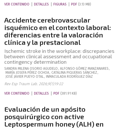
VER CONTENIDO
DETALLES
FIGURAS
PDF
(3.13 MB)
Accidente cerebrovascular
isquémico en el contexto laboral:
diferencias entre la valoración
clínica y la prestacional
Ischemic stroke in the workplace: discrepancies
between clinical assessment and occupational
contingency determination
SANDRA MILENA
OSORIO AGUDELO
,
ALFONSO
GÓMEZ MANZANARES
,
MARÍA JOSEFA
PÉREZ OCHOA
,
CATALINA
PIQUERAS SÁNCHEZ
,
JOSÉ JAVIER
PUEYO OTAL
,
INMACULADA
RODRÍGUEZ DÍAZ
Rev Esp Traum Lab. 2026;9(1):19-22
VER CONTENIDO
DETALLES
PDF
(381.91 KB)
Evaluación de un apósito
posquirúrgico con active
Leptospermum honey (ALH) en