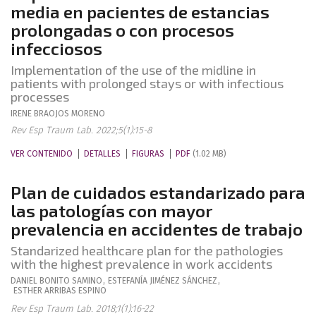
media en pacientes de estancias
prolongadas o con procesos
infecciosos
Implementation of the use of the midline in
patients with prolonged stays or with infectious
processes
IRENE
BRAOJOS MORENO
Rev Esp Traum Lab. 2022;5(1):15-8
VER CONTENIDO
DETALLES
FIGURAS
PDF
(1.02 MB)
Plan de cuidados estandarizado para
las patologías con mayor
prevalencia en accidentes de trabajo
Standarized healthcare plan for the pathologies
with the highest prevalence in work accidents
DANIEL
BONITO SAMINO
,
ESTEFANÍA
JIMÉNEZ SÁNCHEZ
,
ESTHER
ARRIBAS ESPINO
Rev Esp Traum Lab. 2018;1(1):16-22