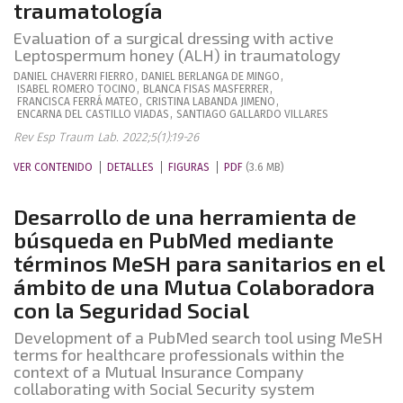
traumatología
Evaluation of a surgical dressing with active
Leptospermum honey (ALH) in traumatology
DANIEL
CHAVERRI FIERRO
,
DANIEL
BERLANGA DE MINGO
,
ISABEL
ROMERO TOCINO
,
BLANCA
FISAS MASFERRER
,
FRANCISCA
FERRÁ MATEO
,
CRISTINA
LABANDA JIMENO
,
ENCARNA
DEL CASTILLO VIADAS
,
SANTIAGO
GALLARDO VILLARES
Rev Esp Traum Lab. 2022;5(1):19-26
VER CONTENIDO
DETALLES
FIGURAS
PDF
(3.6 MB)
Desarrollo de una herramienta de
búsqueda en PubMed mediante
términos MeSH para sanitarios en el
ámbito de una Mutua Colaboradora
con la Seguridad Social
Development of a PubMed search tool using MeSH
terms for healthcare professionals within the
context of a Mutual Insurance Company
collaborating with Social Security system