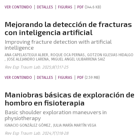
VER CONTENIDO
DETALLES
FIGURAS
PDF
(344.6 KB)
Mejorando la detección de fracturas
con inteligencia artificial
Improving fracture detection with artificial
intelligence
ANA
CAPELASTEGUI ALBER
,
ROQUE
OCA PERNAS
,
GOTZON
IGLESIAS HIDALGO
,
JOSE ALEJANDRO
LARENA
,
MIGUEL ANGEL
ULIBARRENA SAIZ
Rev Esp Traum Lab. 2025;8(1):17-25
VER CONTENIDO
DETALLES
FIGURAS
PDF
(2.59 MB)
Maniobras básicas de exploración de
hombro en fisioterapia
Basic shoulder exploration maneuvers in
physiotherapy
IGNACIO
GONZÁLEZ GÓMEZ
,
JULIA MARÍA
MARTÍN VEGA
Rev Esp Traum Lab. 2024;7(1):18-28