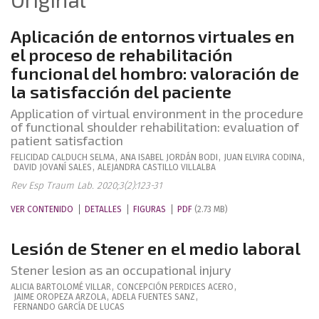
Aplicación de entornos virtuales en
el proceso de rehabilitación
funcional del hombro: valoración de
la satisfacción del paciente
Application of virtual environment in the procedure
of functional shoulder rehabilitation: evaluation of
patient satisfaction
FELICIDAD
CALDUCH SELMA
,
ANA ISABEL
JORDÁN BODI
,
JUAN
ELVIRA CODINA
,
DAVID
JOVANÍ SALES
,
ALEJANDRA
CASTILLO VILLALBA
Rev Esp Traum Lab. 2020;3(2):123-31
VER CONTENIDO
DETALLES
FIGURAS
PDF
(2.73 MB)
Lesión de Stener en el medio laboral
Stener lesion as an occupational injury
ALICIA
BARTOLOMÉ VILLAR
,
CONCEPCIÓN
PERDICES ACERO
,
JAIME
OROPEZA ARZOLA
,
ADELA
FUENTES SANZ
,
FERNANDO
GARCÍA DE LUCAS