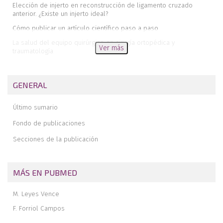
Elección de injerto en reconstrucción de ligamento cruzado
anterior. ¿Existe un injerto ideal?
Cómo publicar un artículo científico paso a paso
La salud del equipo quirúrgico en cirugía ortopédica y
Ver más
traumatología
Indicaciones de la artrolisis artroscópica en rigidez tras prótesis
de rodilla
GENERAL
Pau Golanó in memoriam. Presentación del “Premio a la mejor
fotografía”
Último sumario
Fondo de publicaciones
Secciones de la publicación
MÁS EN PUBMED
M. Leyes Vence
F. Forriol Campos