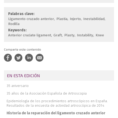
Palabras clave:
Ligamento cruzado anterior
Plastia
Injerto
Inestabilidad
Rodilla
Keywords:
Anterior cruciate ligament
Graft
Plasty
Instability
Knee
Comparte este contenido
EN ESTA EDICIÓN
35 aniversario
35 años de la Asociación Española de Artroscopia
Epidemiología de los procedimientos artroscópicos en España.
Resultados de la encuesta de actividad artroscópica de 2014
Historia de la reparación del ligamento cruzado anterior