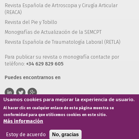
Revista Española de Artroscopia y Cirugía Articular
(REACA)
Revista del Pie y Tobillo
Monografías de Actualización de la SEMCPT
Revista Española de Traumatología Laboral (RETLA)
Para publicar su revista o monografía contacte por
teléfono:
+34 629 829 605
Puedes encontrarnos en
Usamos cookies para mejorar la experiencia de usuario.
Al hacer clic en cualquier enlace de esta página muestra su
conformidad para que utilicemos cookies en este sitio.
Más información
Estoy de acuerdo
No, gracias
Términos de servicio
Política de privacidad
Política de cookies