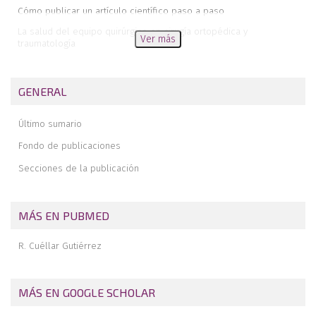
Cómo publicar un artículo científico paso a paso
La salud del equipo quirúrgico en cirugía ortopédica y
Ver más
traumatología
Indicaciones de la artrolisis artroscópica en rigidez tras prótesis
de rodilla
GENERAL
Pau Golanó in memoriam. Presentación del “Premio a la mejor
fotografía”
Último sumario
Fondo de publicaciones
Secciones de la publicación
MÁS EN PUBMED
R. Cuéllar Gutiérrez
MÁS EN GOOGLE SCHOLAR