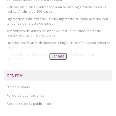
RMN versus clínica y artroscopia en la patología mecánica de la
rodilla. Análisis de 100 casos
Ligamentoplastia trifascicular del ligamento cruzado anterior con
tendones de la pata de ganso
Tratamiento de artritis sépticas de rodilla en niños mediante
lavado bajo visión artroscópica
Luxación recidivante de hombro. Cirugía artroscópica con refuerzo
capsular anterior sintético
Artroscopia de tobillo: estudio prospectivo lesiona! y de
Ver más
resultados
Un gran honor
GENERAL
Último sumario
Fondo de publicaciones
Secciones de la publicación