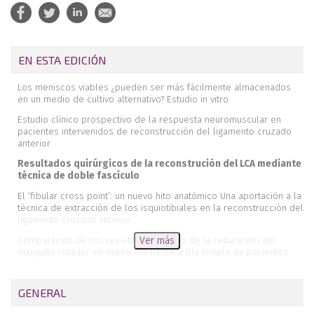
EN ESTA EDICIÓN
Los meniscos viables ¿pueden ser más fácilmente almacenados
en un medio de cultivo alternativo? Estudio in vitro
Estudio clínico prospectivo de la respuesta neuromuscular en
pacientes intervenidos de reconstrucción del ligamento cruzado
anterior
Resultados quirúrgicos de la reconstrución del LCA mediante
técnica de doble fascículo
El ‘fibular cross point’: un nuevo hito anatómico Una aportación a la
técnica de extracción de los isquiotibiales en la reconstrucción del
ligamento cruzado anterior
Comparación de los resultados clínicos de la reparación del
Ver más
manguito rotador en doble fila frente a fila simple en pacientes
con compensación laboral
Reconstrucción artroscópica con injerto del ‘labrum’ de la cadera:
GENERAL
técnica quirúrgica