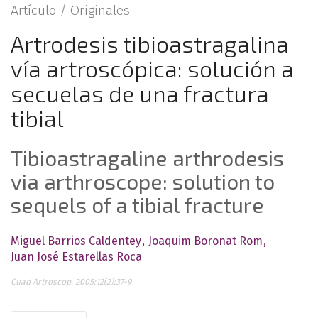
Artículo /
Originales
Artrodesis tibioastragalina
vía artroscópica: solución a
secuelas de una fractura
tibial
Tibioastragaline arthrodesis
via arthroscope: solution to
sequels of a tibial fracture
Miguel Barrios Caldentey
Joaquim Boronat Rom
Juan José Estarellas Roca
Cuad Artroscop. 2005;12(2):37-9