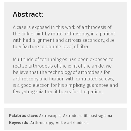
Abstract:
A case is exposed in this work of arthrodesis of
the ankle joint by route arthroscopy, in a pa­tient
with had alignment and artrosis secondary, due
to a fracture to double leve[ of tibia.
Multitude of technologies has been exposed to
realize arthrodesis of the joint of the ankle, we
be­lieve that the technology of arthrodesis for
arthroscopy and fixation with canulated screws,
is a good election for his simplicity, guarantee and
few yatrogenia that it bears for the patient.
Palabras clave:
Artroscopia
Artrodesis tibioas­tragalina
Keywords:
Arthroscopy
Ankle artrhodesis