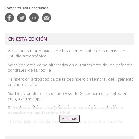
Comparte este contenido
EN ESTA EDICIÓN
Variaciones morfológicas de los cuernos anteriores meniscales.
Estudio artroscópico
Mosaicoplastia como alternativa en el tratamiento de los defectos
condrales de la rodilla
Reinserción artroscópica de la desinserción femoral del ligamento
cruzado anterior
Modificación del clásico nudo «As de Guía» para su empleo en
cirugía artroscópica
Artrodesis tibioastragalina vía artroscópica: solución a
secuelas de una fractura tibial
Ver más
El ácido hialurónico de peso molecular 500-730 kDa. Revisión
fármaco-clínica
El espíritu AEA