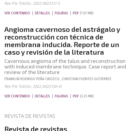
Rev Pie Tobillo. 2022;36(2):131-5
VER CONTENIDO
DETALLES
FIGURAS
PDF
(1.07 MB)
Angioma cavernoso del astrágalo y
reconstrucción con técnica de
membrana inducida. Reporte de un
caso y revisión de la literatura
Cavernous angioma of the talus and reconstruction
with induced membrane technique. Case report and
review of the literature
FRANKLIN RODRIGO
PEÑA OROZCO
,
CHRISTIAN
FUENTES GUTIERREZ
Rev Pie Tobillo. 2022;36(2):136-41
VER CONTENIDO
DETALLES
FIGURAS
PDF
(3.23 MB)
REVISTA DE REVISTAS
Revista de revistas