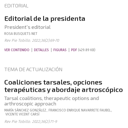
EDITORIAL
Editorial de la presidenta
President’s editorial
ROSA
BUSQUETS NET
Rev Pie Tobillo. 2022;36(2):69-70
VER CONTENIDO
DETALLES
FIGURAS
PDF
(429.89 KB)
TEMA DE ACTUALIZACIÓN
Coaliciones tarsales, opciones
terapéuticas y abordaje artroscópico
Tarsal coalitions, therapeutic options and
arthroscopic approach
MARÍA
SÁNCHEZ GONZÁLEZ
,
FRANCISCO ENRIQUE
NAVARRETE FAUBEL
,
VICENTE
VICENT CARSÍ
Rev Pie Tobillo. 2022;36(2):71-9