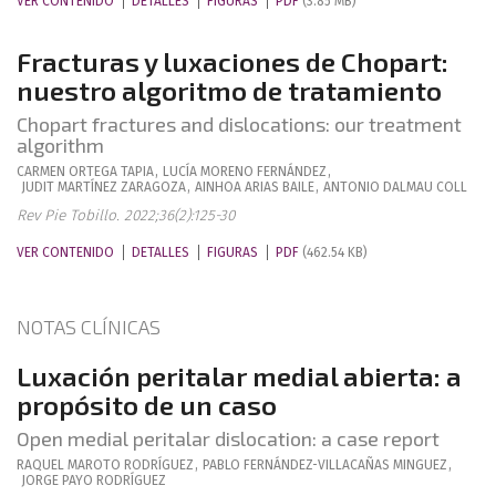
VER CONTENIDO
DETALLES
FIGURAS
PDF
(3.85 MB)
Fracturas y luxaciones de Chopart:
nuestro algoritmo de tratamiento
Chopart fractures and dislocations: our treatment
algorithm
CARMEN
ORTEGA TAPIA
,
LUCÍA
MORENO FERNÁNDEZ
,
JUDIT
MARTÍNEZ ZARAGOZA
,
AINHOA
ARIAS BAILE
,
ANTONIO
DALMAU COLL
Rev Pie Tobillo. 2022;36(2):125-30
VER CONTENIDO
DETALLES
FIGURAS
PDF
(462.54 KB)
NOTAS CLÍNICAS
Luxación peritalar medial abierta: a
propósito de un caso
Open medial peritalar dislocation: a case report
RAQUEL
MAROTO RODRÍGUEZ
,
PABLO
FERNÁNDEZ-VILLACAÑAS MINGUEZ
,
JORGE
PAYO RODRÍGUEZ