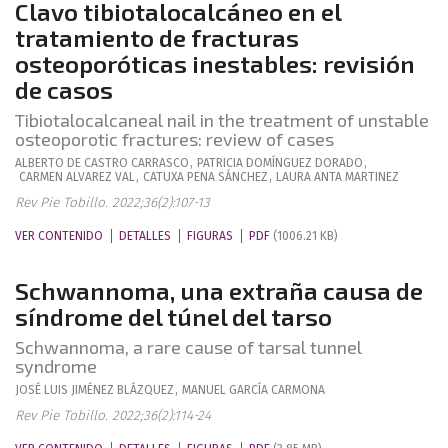
Clavo tibiotalocalcáneo en el
tratamiento de fracturas
osteoporóticas inestables: revisión
de casos
Tibiotalocalcaneal nail in the treatment of unstable
osteoporotic fractures: review of cases
ALBERTO
DE CASTRO CARRASCO
,
PATRICIA
DOMÍNGUEZ DORADO
,
CARMEN
ALVAREZ VAL
,
CATUXA
PENA SÁNCHEZ
,
LAURA
ANTA MARTINEZ
Rev Pie Tobillo. 2022;36(2):107-13
VER CONTENIDO
DETALLES
FIGURAS
PDF
(1006.21 KB)
Schwannoma, una extraña causa de
síndrome del túnel del tarso
Schwannoma, a rare cause of tarsal tunnel
syndrome
JOSÉ LUIS
JIMÉNEZ BLÁZQUEZ
,
MANUEL
GARCÍA CARMONA
Rev Pie Tobillo. 2022;36(2):114-24