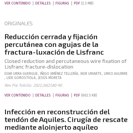
VER CONTENIDO
DETALLES
FIGURAS
PDF
(2.3 MB)
ORIGINALES
Reducción cerrada y fijación
percutánea con agujas de la
fractura-luxación de Lisfranc
Closed reduction and percutaneous wire fixation of
Lisfranc fracture-dislocation
IOAR
URRA GUERGUE
,
IÑIGO
JIMÉNEZ TELLERÍA
,
IKER
URIARTE
,
URKO
AGUIRRE
,
LIDE
GOROSTIOLA
,
JESÚS
MORETA
Rev Pie Tobillo. 2022;36(2):80-90
VER CONTENIDO
DETALLES
FIGURAS
PDF
(602.5 KB)
Infección en reconstrucción del
tendón de Aquiles. Cirugía de rescate
mediante aloinjerto aquíleo