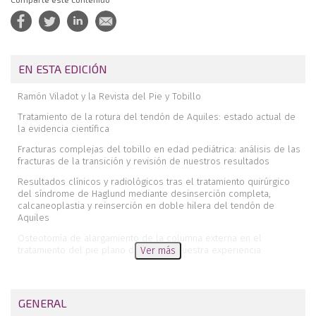
EN ESTA EDICIÓN
Ramón Viladot y la Revista del Pie y Tobillo
Tratamiento de la rotura del tendón de Aquiles: estado actual de
la evidencia científica
Fracturas complejas del tobillo en edad pediátrica: análisis de las
fracturas de la transición y revisión de nuestros resultados
Resultados clínicos y radiológicos tras el tratamiento quirúrgico
del síndrome de Haglund mediante desinserción completa,
calcaneoplastia y reinserción en doble hilera del tendón de
Aquiles
Osteotomía de alargamiento de la columna externa en el
tratamiento del pie plano del adulto: nuestra experiencia
Ver más
Schwannoma en el pie y tobillo. A propósito de 3 casos
Reconstrucción de una rotura del tendón extensor común de los
GENERAL
dedos debida a un osteofito talar en un maratoniano. A propósito
de un caso