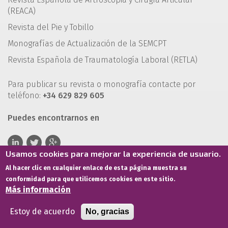
(REACA)
Revista del Pie y Tobillo
Monografías de Actualización de la SEMCPT
Revista Española de Traumatología Laboral (RETLA)
Para publicar su revista o monografía contacte por
teléfono:
+34 629 829 605
Puedes encontrarnos en
Usamos cookies para mejorar la experiencia de usuario.
Al hacer clic en cualquier enlace de esta página muestra su
conformidad para que utilicemos cookies en este sitio.
Más información
Estoy de acuerdo
No, gracias
Términos de servicio
Política de privacidad
Política de cookies