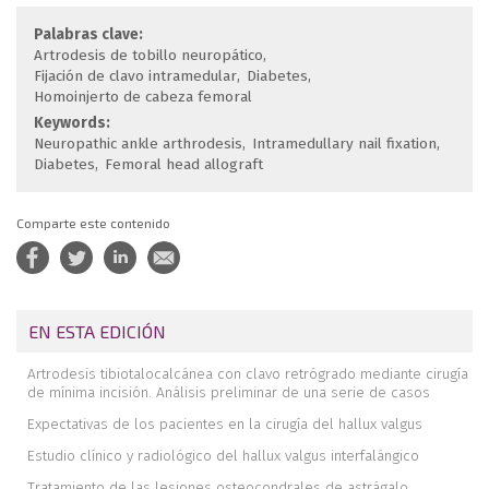
Palabras clave:
Artrodesis de tobillo neuropático
Fijación de clavo intramedular
Diabetes
Homoinjerto de cabeza femoral
Keywords:
Neuropathic ankle arthrodesis
Intramedullary nail fixation
Diabetes
Femoral head allograft
Comparte este contenido
EN ESTA EDICIÓN
Artrodesis tibiotalocalcánea con clavo retrógrado mediante cirugía
de mínima incisión. Análisis preliminar de una serie de casos
Expectativas de los pacientes en la cirugía del hallux valgus
Estudio clínico y radiológico del hallux valgus interfalángico
Tratamiento de las lesiones osteocondrales de astrágalo