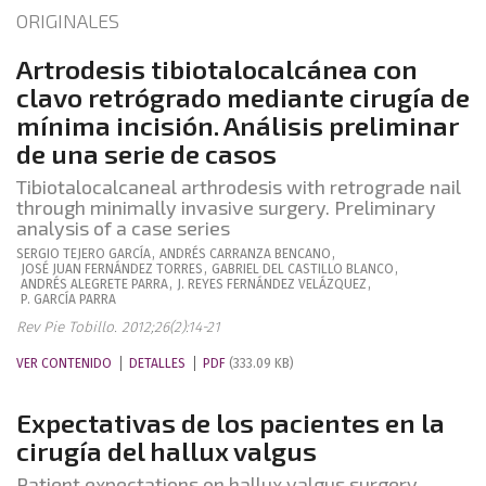
ORIGINALES
Artrodesis tibiotalocalcánea con
clavo retrógrado mediante cirugía de
mínima incisión. Análisis preliminar
de una serie de casos
Tibiotalocalcaneal arthrodesis with retrograde nail
through minimally invasive surgery. Preliminary
analysis of a case series
SERGIO
TEJERO GARCÍA
,
ANDRÉS
CARRANZA BENCANO
,
JOSÉ JUAN
FERNÁNDEZ TORRES
,
GABRIEL
DEL CASTILLO BLANCO
,
ANDRÉS
ALEGRETE PARRA
,
J. REYES
FERNÁNDEZ VELÁZQUEZ
,
P.
GARCÍA PARRA
Rev Pie Tobillo. 2012;26(2):14-21
VER CONTENIDO
DETALLES
PDF
(333.09 KB)
Expectativas de los pacientes en la
cirugía del hallux valgus
Patient expectations on hallux valgus surgery