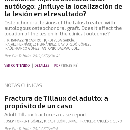
autólogo: ¿influye la localización de
la lesión en el resultado?
Osteochondral lesions of the talus treated with
autologous osteochondral graft. Does it affect the
location of the lesion in the clinical outcome?
J. R.
RAMAZZINI CASTRO
,
JORDI
VEGA GARCÍA
,
RAFAEL
HERNÁNDEZ HERNÁNDEZ
,
DAVID
REDÓ GÓMEZ
,
RAÚL
FRANCO GÓMEZ
,
ANTONIO
DALMAU COLL
Rev Pie Tobillo. 2012;26(2):34-42
VER CONTENIDO
DETALLES
PDF
(186.83 KB)
NOTAS CLÍNICAS
Fractura de Tillaux del adulto: a
propósito de un caso
Adult Tillaux fracture: a case report
JOSEP
TORRENT GÓMEZ
,
P.
CASTILLÓN BERNAL
,
FRANCESC
ANGLÈS CRESPO
Rev Pie Tobillo. 2012;26(2):43-6