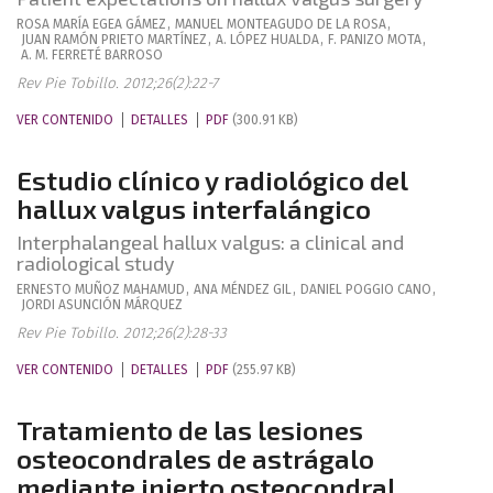
ROSA MARÍA
EGEA GÁMEZ
,
MANUEL
MONTEAGUDO DE LA ROSA
,
JUAN RAMÓN
PRIETO MARTÍNEZ
,
A.
LÓPEZ HUALDA
,
F.
PANIZO MOTA
,
A. M.
FERRETÉ BARROSO
Rev Pie Tobillo. 2012;26(2):22-7
VER CONTENIDO
DETALLES
PDF
(300.91 KB)
Estudio clínico y radiológico del
hallux valgus interfalángico
Interphalangeal hallux valgus: a clinical and
radiological study
ERNESTO
MUÑOZ MAHAMUD
,
ANA
MÉNDEZ GIL
,
DANIEL
POGGIO CANO
,
JORDI
ASUNCIÓN MÁRQUEZ
Rev Pie Tobillo. 2012;26(2):28-33
VER CONTENIDO
DETALLES
PDF
(255.97 KB)
Tratamiento de las lesiones
osteocondrales de astrágalo
mediante injerto osteocondral