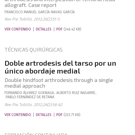
allograft. Case report
FRANCISCO MANUEL
GARCÍA-NAVAS GARCÍA
Rev Pie Tobillo. 2012;26(2):51-5
VER CONTENIDO
DETALLES
PDF
(246.42 KB)
TÉCNICAS QUIRÚRGICAS
Doble artrodesis del tarso por un
único abordaje medial
Double hindfoot arthrodesis through a single
medial approach
FERNANDO
ÁLVAREZ GOENAGA
,
ALBERTO
RUIZ NASARRE
,
PABLO
FERNÁNDEZ DE RETANA
Rev Pie Tobillo. 2012;26(2):56-62
VER CONTENIDO
DETALLES
PDF
(323.71 KB)