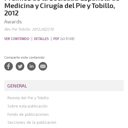
Medicina y Cirugía del Pie y Tobillo,
2012
Awards
Rev Pie Tobillo. 2012;26(2):70
VER CONTENIDO
DETALLES
PDF
(43.51 KB)
Comparte este contenido
GENERAL
Revista del Pie y Tobillo
Sobre esta publicación
Fondo de publicaciones
Secciones de la publicación