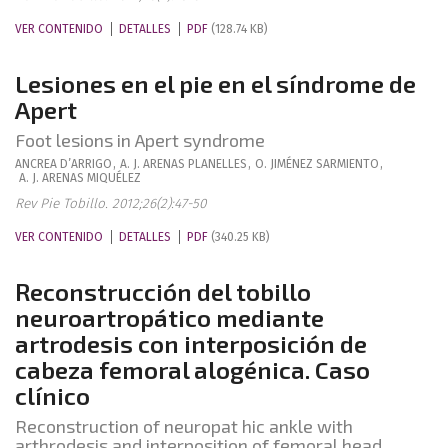
VER CONTENIDO
DETALLES
PDF
(128.74 KB)
Lesiones en el pie en el síndrome de
Apert
Foot lesions in Apert syndrome
ANCREA
D’ARRIGO
,
A. J.
ARENAS PLANELLES
,
O.
JIMÉNEZ SARMIENTO
,
A. J.
ARENAS MIQUÉLEZ
Rev Pie Tobillo. 2012;26(2):47-50
VER CONTENIDO
DETALLES
PDF
(340.25 KB)
Reconstrucción del tobillo
neuroartropático mediante
artrodesis con interposición de
cabeza femoral alogénica. Caso
clínico
Reconstruction of neuropat hic ankle with
arthrodesis and interposition of femoral head