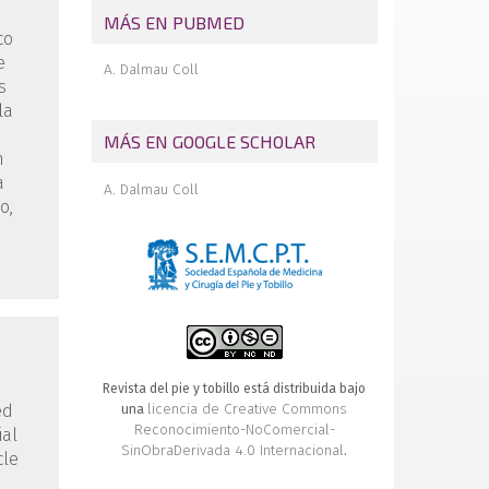
MÁS EN PUBMED
co
e
A. Dalmau Coll
s
la
MÁS EN GOOGLE SCHOLAR
n
a
A. Dalmau Coll
o,
Revista del pie y tobillo está distribuida bajo
licencia de Creative Commons
ed
una
Reconocimiento-NoComercial-
ial
SinObraDerivada 4.0 Internacional
.
cle