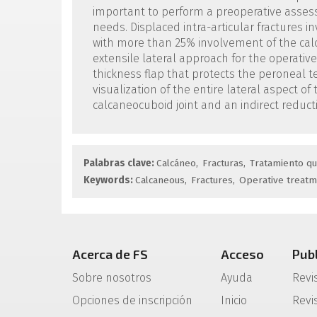
important to perform a preoperative assessm
needs. Displaced intra-articular fractures in
with more than 25% involvement of the calc
extensile lateral approach for the operati
thickness flap that protects the peroneal te
visualization of the entire lateral aspect o
calcaneocuboid joint and an indirect reduc
Palabras clave:
Calcáneo
Fracturas
Tratamiento qu
Keywords:
Calcaneous
Fractures
Operative treat
Acerca de FS
Acceso
Pub
Sobre nosotros
Ayuda
Revi
Opciones de inscripción
Inicio
Revis