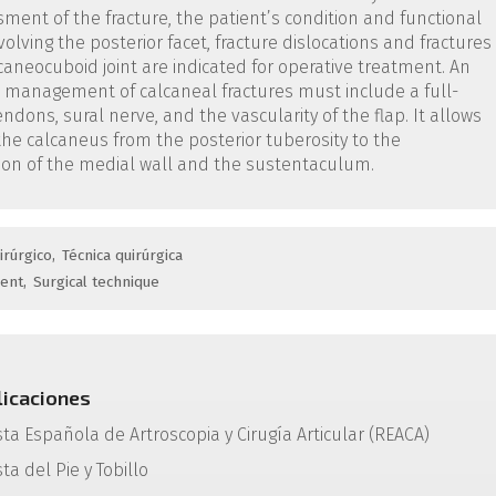
ent of the fracture, the patient’s condition and functional
volving the posterior facet, fracture dislocations and fractures
aneocuboid joint are indicated for operative treatment. An
ve management of calcaneal fractures must include a full-
ndons, sural nerve, and the vascularity of the flap. It allows
f the calcaneus from the posterior tuberosity to the
tion of the medial wall and the sustentaculum.
irúrgico
Técnica quirúrgica
ment
Surgical technique
licaciones
sta Española de Artroscopia y Cirugía Articular (REACA)
ta del Pie y Tobillo