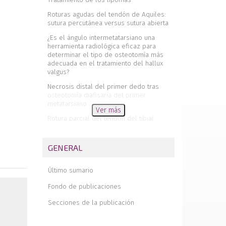
Roturas agudas del tendón de Aquiles:
sutura percutánea versus sutura abierta
¿Es el ángulo intermetatarsiano una
herramienta radiológica eficaz para
determinar el tipo de osteotomía más
adecuada en el tratamiento del hallux
valgus?
Necrosis distal del primer dedo tras
osteotomía diafisaria del primer
metatarsiano
Ver más
Rotura parcial del tendón del tibial
posterior asociada a fractura cerrada de
maléolo interno. A propósito de un caso.
Revisión literaria
GENERAL
Fracturas intraarticulares de
calcáneo. Técnica quirúrgica
Último sumario
mediante abordaje lateral ampliado
Fondo de publicaciones
Revista de revistas
Secciones de la publicación
Editorial
Artroplastia total de tobillo