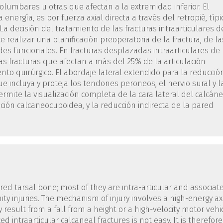
columbares u otras que afectan a la extremidad inferior. El
ergía, es por fuerza axial directa a través del retropié, típi
 La decisión del tratamiento de las fracturas intraarticulares d
 realizar una planificación preoperatoria de la fractura, de la
es funcionales. En fracturas desplazadas intraarticulares de 
 las fracturas que afectan a más del 25% de la articulación
nto quirúrgico. El abordaje lateral extendido para la reducció
ue incluya y proteja los tendones peroneos, el nervio sural y l
rmite la visualización completa de la cara lateral del calcáne
ación calcaneocuboidea, y la reducción indirecta de la pared
red tarsal bone; most of they are intra-articular and associat
y injuries. The mechanism of injury involves a high-energy ax
 result from a fall from a height or a high-velocity motor vehi
d intraarticular calcaneal fractures is not easy. It is therefore