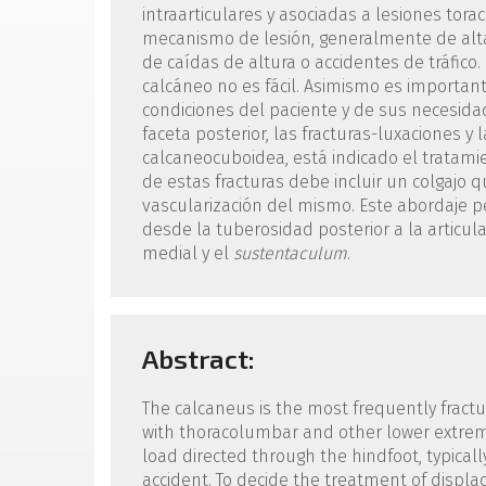
intraarticulares y asociadas a lesiones tora
mecanismo de lesión, generalmente de alta en
de caídas de altura o accidentes de tráfico.
calcáneo no es fácil. Asimismo es importante
condiciones del paciente y de sus necesidad
faceta posterior, las fracturas-luxaciones y
calcaneocuboidea, está indicado el tratamie
de estas fracturas debe incluir un colgajo q
vascularización del mismo. Este abordaje pe
desde la tuberosidad posterior a la articul
medial y el
sustentaculum
.
Abstract:
The calcaneus is the most frequently fractu
with thoracolumbar and other lower extremit
load directed through the hindfoot, typically
accident. To decide the treatment of displace