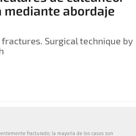
a mediante abordaje
 fractures. Surgical technique by
h
uentemente fracturado; la mayoría de los casos son