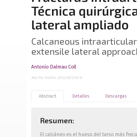
Técnica quirúrgic
lateral ampliado
Calcaneous intraarticular
extensile lateral approac
Antonio Dalmau Coll
Rev Pie Tobillo. 2012;26(1):50-8
Abstract
Detalles
Descargas
Resumen:
El calcáneo es el hueso del tarso más frec