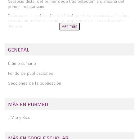
Necrosis distal del primer dedo tras osteotomía diafisaria del
primer metatarsiano
Rotura parcial del tendón del tibial posterior asociada a fractura
cerrada de maléolo interno. A propósito de un caso. Revisión
literaria
Ver más
Fracturas intraarticulares de calcáneo. Técnica quirúrgica mediante
abordaje lateral ampliado
GENERAL
Revista de revistas
Editorial
Último sumario
Artroplastia total de tobillo
Fondo de publicaciones
Secciones de la publicación
MÁS EN PUBMED
J. Vilá y Rico
MÁS EN GOOGLE SCHOLAR