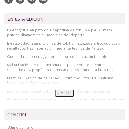
EN ESTA EDICIÓN
La ecografía en patología deportiva de tobillo y pie. Primera
prueba diagnóstica en medicina del deporte
Inestabilidad lateral crónica de tobillo: hallazgos artroscópicos y
resultados tras reparación mediante técnica de Karlsson
Quemaduras en cirugía percutánea: complicación temible
Malignización de encondroma del pie a condrosarcoma
secundario. A propósito de un caso y revisión de la literatura
Fractura-luxación de calcáneo Duparc tipo II tras traumatismo
banal. A propósito de un caso
Liberación proximal del gemelo medial por mínima incisión
Ver más
Memoria de la rotación realizada en cirugía de pie y tobillo en
el Hospital 12 de Octubre
Revista de revistas
GENERAL
Tumores óseos del pie
Último sumario