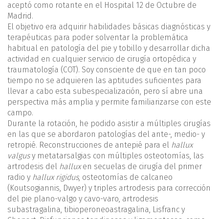
aceptó como rotante en el Hospital 12 de Octubre de
Madrid.
El objetivo era adquirir habilidades básicas diagnósticas y
terapéuticas para poder solventar la problemática
habitual en patología del pie y tobillo y desarrollar dicha
actividad en cualquier servicio de cirugía ortopédica y
traumatología (COT). Soy consciente de que en tan poco
tiempo no se adquieren las aptitudes suficientes para
llevar a cabo esta subespecialización, pero sí abre una
perspectiva más amplia y permite familiarizarse con este
campo.
Durante la rotación, he podido asistir a múltiples cirugías
en las que se abordaron patologías del ante-, medio- y
retropié. Reconstrucciones de antepié para el
hallux
valgus
y metatarsalgias con múltiples osteotomías, las
artrodesis del
hallux
en secuelas de cirugía del primer
radio y
hallux rigidus
, osteotomías de calcaneo
(Koutsogiannis, Dwyer) y triples artrodesis para corrección
del pie plano-valgo y cavo-varo, artrodesis
subastragalina, tibioperoneoastragalina, Lisfranc y