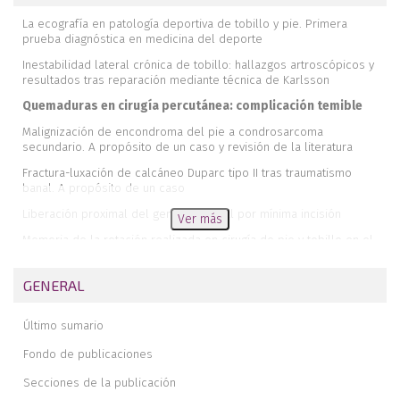
La ecografía en patología deportiva de tobillo y pie. Primera
prueba diagnóstica en medicina del deporte
Inestabilidad lateral crónica de tobillo: hallazgos artroscópicos y
resultados tras reparación mediante técnica de Karlsson
Quemaduras en cirugía percutánea: complicación temible
Malignización de encondroma del pie a condrosarcoma
secundario. A propósito de un caso y revisión de la literatura
Fractura-luxación de calcáneo Duparc tipo II tras traumatismo
banal. A propósito de un caso
Liberación proximal del gemelo medial por mínima incisión
Ver más
Memoria de la rotación realizada en cirugía de pie y tobillo en el
Hospital 12 de Octubre
Revista de revistas
GENERAL
Tumores óseos del pie
Último sumario
Fondo de publicaciones
Secciones de la publicación