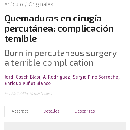
Artículo /
Originales
Quemaduras en cirugía
percutánea: complicación
temible
Burn in percutaneus surgery:
a terrible complication
Jordi Gasch Blasi
A. Rodríguez
Sergio Pino Sorroche
Enrique Puñet Blanco
Rev Pie Tobillo. 2011;25(1):30-4
Abstract
Detalles
Descargas