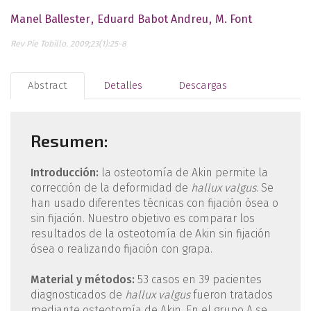
Manel Ballester
Eduard Babot Andreu
M. Font
Rev Pie Tobillo. 2009;23(1):25-8
Abstract
Detalles
Descargas
Resumen:
Introducción:
la osteotomía de Akin permite la
corrección de la deformidad de
hallux valgus
. Se
han usado diferentes técnicas con fijación ósea o
sin fijación. Nuestro objetivo es comparar los
resultados de la osteotomía de Akin sin fijación
ósea o realizando fijación con grapa.
Material y métodos:
53 casos en 39 pacientes
diagnosticados de
hallux valgus
fueron tratados
mediante osteotomía de Akin. En el grupo A se