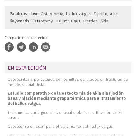
Palabras clave:
Osteotomía
Hallux valgus
Fijación
Akin
Keywords:
Osteotomy
Hallux valgus
Fixation
Akin
Comparte este contenido
EN ESTA EDICIÓN
Osteosíntesis percutánea con tornillos canulados en fracturas de
metáfisis tibial distal
Estudio comparativo de la osteotomía de Akin sin fijación
ósea y fijación mediante grapa térmica para el tratamiento
del hallux valgus
Tratamiento quirúrgico de las fascitis plantares. Revisión de 35
casos
Osteotomía en scarf para el tratamiento del hallux valgus
Síndrome de túnel tarsiano producido por hemangiopericitoma