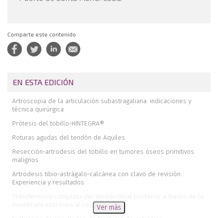
Comparte este contenido
EN ESTA EDICIÓN
Artroscopia de la articulación subastragaliana: indicaciones y
técnica quirúrgica
Prótesis del tobillo-HINTEGRA®
Roturas agudas del tendón de Aquiles
Resección-artrodesis del tobillo en tumores óseos primitivos
malignos
Artrodesis tibio-astrágalo-calcánea con clavo de revisión.
Experiencia y resultados
Transferencia completa del tendón tibial posterior a través de la
membrana interósea al centro del pie
Ver más