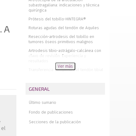
subastragaliana: indicaciones y técnica
quirúrgica
Prótesis del tobillo-HINTEGRA®
. A
Roturas agudas del tendón de Aquiles
Resección-artrodesis del tobillo en
tumores óseos primitivos malignos
Artrodesis tibio-astrágalo-calcánea con
clavo de revisión. Experiencia y
resultados
Ver más
Transferencia completa del tendón tibial
posterior a través de la membrana
interósea al centro del pie
GENERAL
Evaluación de resultados de fracturas de
astrágalo
Último sumario
Terminología conflictiva en la
medicina y cirugía del pie. Un
Fondo de publicaciones
recuerdo histórico
e
Secciones de la publicación
Tratamiento quirúrgico mediante
escafoidectomía del astrágalo vertical
 el
congénito en progeria infantil