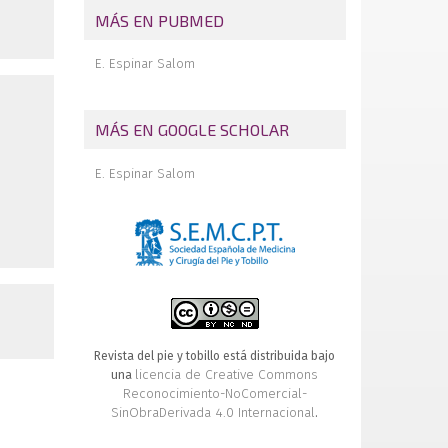
Pie equino-varo congénito. Bases
MÁS EN PUBMED
anatomo-patológicas de su tratamiento
Importancia del sistema aquíleo-
E. Espinar Salom
calcáneo-plantar en la patogenia y
tratamiento de las talalgias
Forefoot reconstruction
MÁS EN GOOGLE SCHOLAR
Noticias
E. Espinar Salom
Prof. D. Antonio Javier Puerta Fonollá
Agenda
Editorial
Calcáneo STOP
Comentario
Revista del pie y tobillo está distribuida bajo
licencia de Creative Commons
una
Reconocimiento-NoComercial-
SinObraDerivada 4.0 Internacional
.