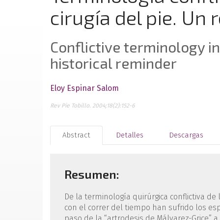
cirugía del pie. Un 
Conflictive terminology in
historical reminder
Eloy Espinar Salom
Rev Pie Tobillo. 2004;18(2):152-6
Abstract
Detalles
Descargas
Resumen:
De la terminología quirúrgica conflictiva de
con el correr del tiempo han sufrido los esp
paso de la “artrodesis de Málvarez-Grice” a l