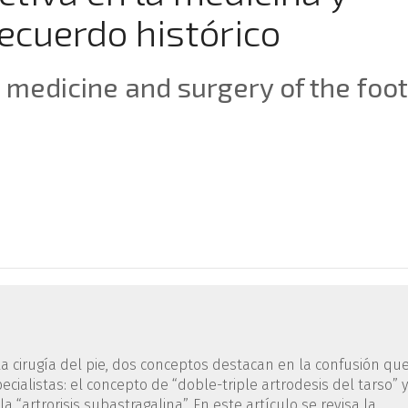
recuerdo histórico
 medicine and surgery of the foot
 la cirugía del pie, dos conceptos destacan en la confusión qu
ecialistas: el concepto de “doble-triple artrodesis del tarso” y
a “artrorisis subastragalina”. En este artículo se revisa la