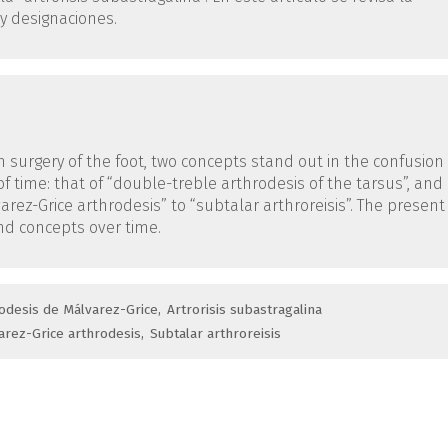
y designaciones.
n surgery of the foot, two concepts stand out in the confusion
f time: that of “double-treble arthrodesis of the tarsus”, and
rez-Grice arthrodesis” to “subtalar arthroreisis”. The present
nd concepts over time.
odesis de Málvarez-Grice
Artrorisis subastragalina
arez-Grice arthrodesis
Subtalar arthroreisis