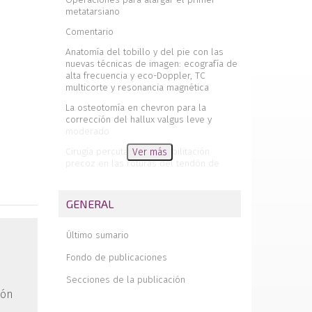
metatarsiano
Comentario
Anatomía del tobillo y del pie con las
nuevas técnicas de imagen: ecografía de
alta frecuencia y eco-Doppler, TC
multicorte y resonancia magnética
La osteotomía en chevron para la
corrección del hallux valgus leve y
moderado
Cirugía percutánea y rehabilitación
Ver más
precoz en las roturas del tendón de
Aquiles. Protocolo y estudio prospectivo
Artrodesis artroscópica de tobillo
GENERAL
Nuestra experiencia con una ortesis
funcional en el tratamiento de las
Último sumario
fracturas proximales del quinto
metatarsiano
Fondo de publicaciones
Osteocondritis disecante del primer
Secciones de la publicación
metatarsiano. Tratamiento
ión
quirúrgico