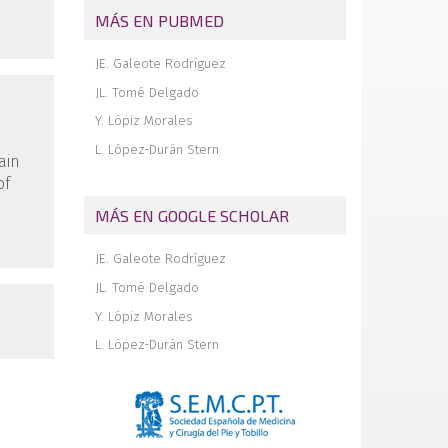
Insuficiencia del tendón del tibial
MÁS EN PUBMED
posterior. Evaluación del tratamiento
mediante la técnica de traslocación del
tendón del tibial anterior
JE. Galeote Rodríguez
Vascularización del tendón de Aquiles
JL. Tomé Delgado
Editorial
Y. Lópiz Morales
Revista de revistas
L. López-Durán Stern
ain
Técnicas quirúrgicas en cirugía del pie
of
Agenda
MÁS EN GOOGLE SCHOLAR
JE. Galeote Rodríguez
JL. Tomé Delgado
Y. Lópiz Morales
L. López-Durán Stern