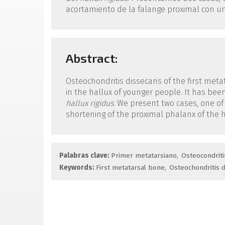
acortamiento de la falange proximal con un
Abstract:
Osteochondritis dissecans of the first met
in the hallux of younger people. It has been 
hallux rigidus
. We present two cases, one of
shortening of the proximal phalanx of the h
Palabras clave:
Primer metatarsiano
Osteocondriti
Keywords:
First metatarsal bone
Osteochondritis 