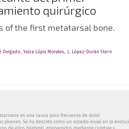
amiento quirúrgico
 of the first metatarsal bone.
é Delgado
Yaiza Lópiz Morales
L. López-Durán Stern
atarsiano es una causa poco frecuente de dolor
 jóvenes. Se ha descrito como un estadio inicial en la evoluc
no de ellos bilateral, intervenidos mediante curetaje y