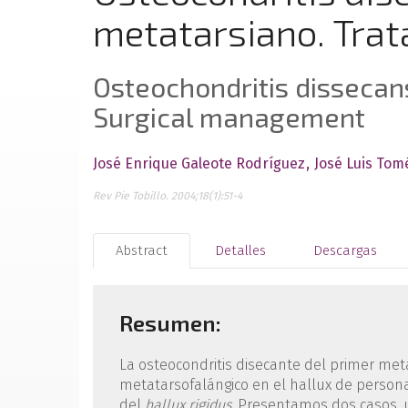
metatarsiano. Trat
Osteochondritis dissecans
Surgical management
José Enrique Galeote Rodríguez
José Luis Tom
Rev Pie Tobillo. 2004;18(1):51-4
Abstract
Detalles
Descargas
Resumen:
La osteocondritis disecante del primer met
metatarsofalángico en el hallux de personas
del
hallux rigidus
. Presentamos dos casos, u