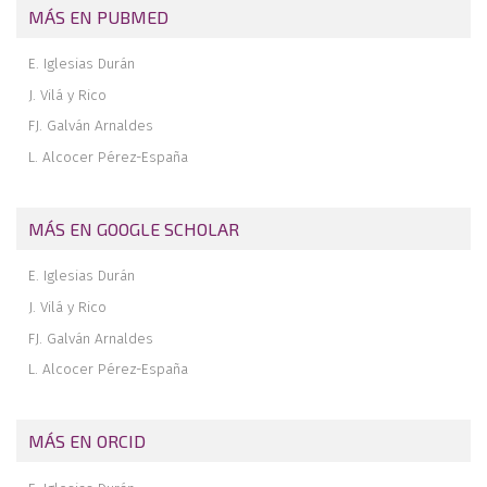
Revista de revistas
MÁS EN PUBMED
Técnicas quirúrgicas en cirugía del pie
E. Iglesias Durán
Agenda
J. Vilá y Rico
FJ. Galván Arnaldes
L. Alcocer Pérez-España
MÁS EN GOOGLE SCHOLAR
E. Iglesias Durán
J. Vilá y Rico
FJ. Galván Arnaldes
L. Alcocer Pérez-España
MÁS EN ORCID