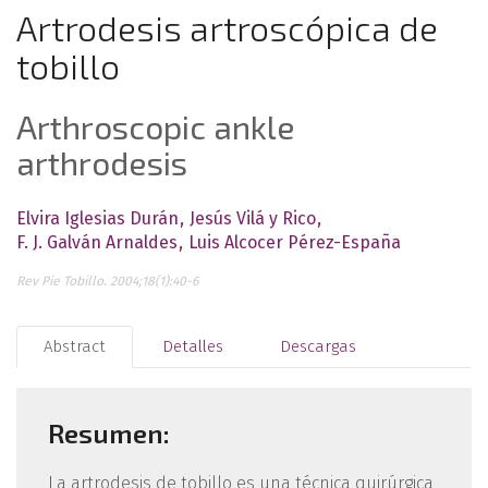
Artrodesis artroscópica de
tobillo
Arthroscopic ankle
arthrodesis
Elvira Iglesias Durán
Jesús Vilá y Rico
F. J. Galván Arnaldes
Luis Alcocer Pérez-España
Rev Pie Tobillo. 2004;18(1):40-6
Abstract
Detalles
Descargas
Resumen:
La artrodesis de tobillo es una técnica quirúrgica