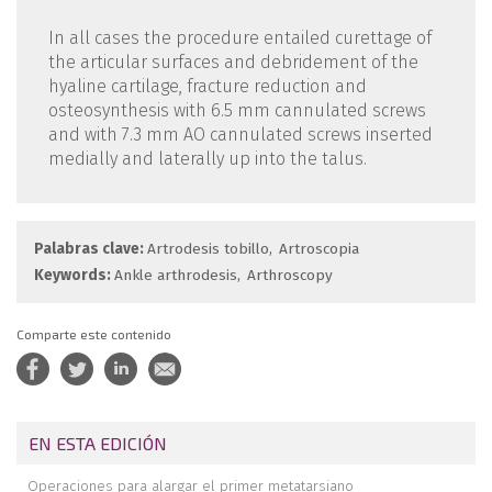
In all cases the procedure entailed curettage of
the articular surfaces and debridement of the
hyaline cartilage, fracture reduction and
osteosynthesis with 6.5 mm cannulated screws
and with 7.3 mm AO cannulated screws inserted
medially and laterally up into the talus.
Palabras clave:
Artrodesis tobillo
Artroscopia
Keywords:
Ankle arthrodesis
Arthroscopy
Comparte este contenido
EN ESTA EDICIÓN
Operaciones para alargar el primer metatarsiano