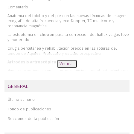
Comentario
Anatomía del tobillo y del pie con las nuevas técnicas de imagen:
ecografía de alta frecuencia y eco-Doppler, TC multicorte y
resonancia magnética
La osteotomía en chevron para la corrección del hallux valgus leve
y moderado
Cirugía percutánea y rehabilitación precoz en las roturas del
tendón de Aquiles. Protocolo y estudio prospectivo
Artrodesis artroscópica de tobillo
Ver más
Nuestra experiencia con una ortesis funcional en el tratamiento de
las fracturas proximales del quinto metatarsiano
Osteocondritis disecante del primer metatarsiano. Tratamiento
GENERAL
quirúrgico
Insuficiencia del tendón del tibial posterior. Evaluación del
Último sumario
tratamiento mediante la técnica de traslocación del tendón del
tibial anterior
Fondo de publicaciones
Vascularización del tendón de Aquiles
Secciones de la publicación
Editorial