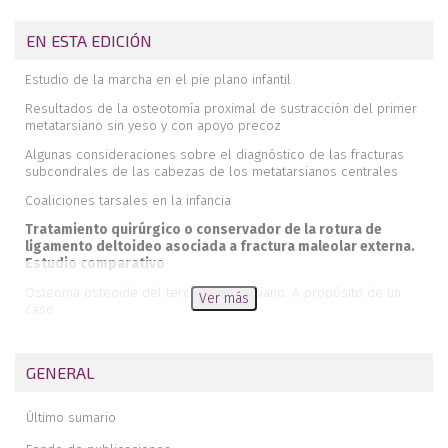
EN ESTA EDICIÓN
Estudio de la marcha en el pie plano infantil
Resultados de la osteotomía proximal de sustracción del primer
metatarsiano sin yeso y con apoyo precoz
Algunas consideraciones sobre el diagnóstico de las fracturas
subcondrales de las cabezas de los metatarsianos centrales
Coaliciones tarsales en la infancia
Tratamiento quirúrgico o conservador de la rotura de
ligamento deltoideo asociada a fractura maleolar externa.
Estudio comparativo
Osteoma osteoide del tercer metatarsiano. A propósito de un
Ver más
caso
Reconstrucción ósea en metástasis del tercio distal de tibia
utilizando aloinjerto y enclavado retrógrado
GENERAL
Sarcoma de Ewing extraesquelético en planta del pie: caso clínico
y revisión de la literatura
Último sumario
Luxación divergente de tobillo sin fractura asociada. A propósito
de un caso y revisión de la literatura