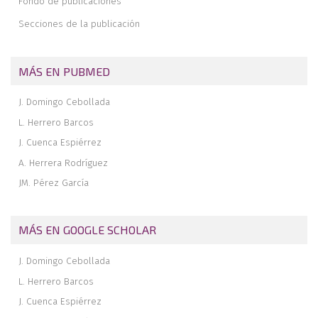
Fondo de publicaciones
Objetivos de la cirugía del pie
Secciones de la publicación
MÁS EN PUBMED
J. Domingo Cebollada
L. Herrero Barcos
J. Cuenca Espiérrez
A. Herrera Rodríguez
JM. Pérez García
MÁS EN GOOGLE SCHOLAR
J. Domingo Cebollada
L. Herrero Barcos
J. Cuenca Espiérrez