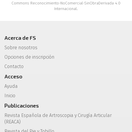
Commons Reconocimiento-NoComercial-SinObraDerivada 4.0
Internacional
.
Acerca de FS
Sobre nosotros
Opciones de inscripción
Contacto
Acceso
Ayuda
Inicio
Publicaciones
Revista Española de Artroscopia y Cirugía Articular
(REACA)
Revista del Pie y Tobillo