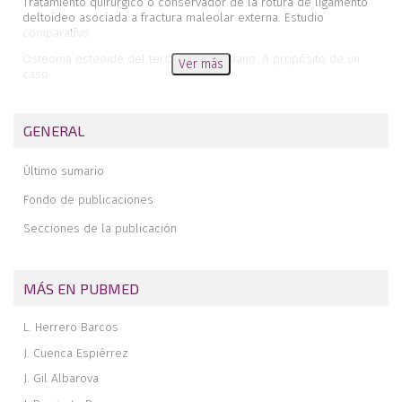
Tratamiento quirúrgico o conservador de la rotura de ligamento
deltoideo asociada a fractura maleolar externa. Estudio
comparativo
Osteoma osteoide del tercer metatarsiano. A propósito de un
Ver más
caso
Reconstrucción ósea en metástasis del tercio distal de tibia
utilizando aloinjerto y enclavado retrógrado
GENERAL
Sarcoma de Ewing extraesquelético en planta del pie: caso clínico
y revisión de la literatura
Último sumario
Luxación divergente de tobillo sin fractura asociada. A propósito
de un caso y revisión de la literatura
Fondo de publicaciones
Objetivos de la cirugía del pie
Secciones de la publicación
MÁS EN PUBMED
L. Herrero Barcos
J. Cuenca Espiérrez
J. Gil Albarova