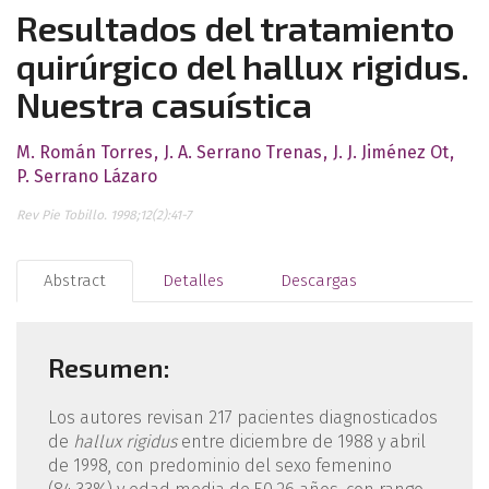
Resultados del tratamiento
quirúrgico del hallux rigidus.
Nuestra casuística
M. Román Torres
J. A. Serrano Trenas
J. J. Jiménez Ot
P. Serrano Lázaro
Rev Pie Tobillo. 1998;12(2):41-7
Abstract
Detalles
Descargas
Resumen:
Los autores revisan 217 pacientes diagnosticados
de
hallux rigidus
entre diciembre de 1988 y abril
de 1998, con predominio del sexo femenino