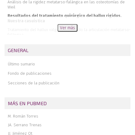
Análisis de la rigidez metatarso-falángica en las osteotomías de
Weil
Resultados del tratamiento quirúrgico del hallux rigidus.
Nuestra casuística
Ver más
Tratamiento del hallux valgus respetando la articulación metatarso-
falángica
Fracturas de cuello y cuerpo de astrágalo
GENERAL
El pie en la danza
Correlación de los signos radiológicos de Weber con la evolución
Último sumario
de las fracturas bimaleolares
Fondo de publicaciones
Malignización a nivel del pie en un caso de enfermedad de Ollier
Secciones de la publicación
MÁS EN PUBMED
M. Román Torres
JA. Serrano Trenas
JJ. Jiménez Ot