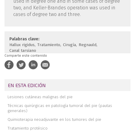
used in degree one and in some cases of degree
two, and Keller-Brandes operation was used in
cases of degree two and three.
Palabras clave:
Hallux rigidus
Tratamiento
Cirugía
Regnauld
Canal tarsiano
Comparte este contenido
EN ESTA EDICIÓN
Lesiones cutáneas malignas del pie
Técnicas quirúrgicas en patología tumoral del pie (pautas
generales)
Quimioterapia neoadjuvante en los tumores del pie
Tratamiento protésico