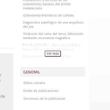
osteotomías basales del primer
metatarsiano
Osteotomía-Artrodesis de Lisfranc
Diagnóstico patológico de una anquilosis
del pie
Síndrome del seno del tarso. Valoración
mediante resonancia magnética
Estudio del hallux valgus prequirúrgico.
Datos clínicos y baropodométricos
Ver más
Nueva técnica quirúrgica para el
tratamiento del pie cavus infantil
Estudio de la carga y apoyo metatarsal
GENERAL
mediante podoscopio electrónico
s
Aspectos clínicos y biomecánicos de la
s
Último sumario
enfermedad de Muller-Weiss
Biomecánica de la marcha en la
Fondo de publicaciones
luxación congénita de cadera
 de
Secciones de la publicación
inveterada
Tuberculosis osteoarticular del pie en el
adulto