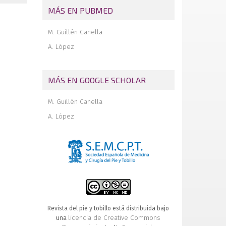
MÁS EN PUBMED
M. Guillén Canella
A. López
MÁS EN GOOGLE SCHOLAR
M. Guillén Canella
A. López
Revista del pie y tobillo está distribuida bajo
licencia de Creative Commons
una