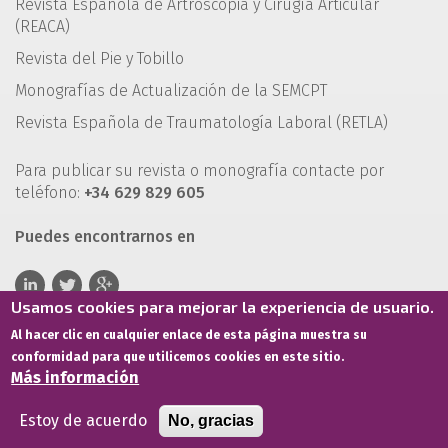
Revista Española de Artroscopia y Cirugía Articular
(REACA)
Revista del Pie y Tobillo
Monografías de Actualización de la SEMCPT
Revista Española de Traumatología Laboral (RETLA)
Para publicar su revista o monografía contacte por
teléfono:
+34 629 829 605
Puedes encontrarnos en
Usamos cookies para mejorar la experiencia de usuario.
Al hacer clic en cualquier enlace de esta página muestra su
conformidad para que utilicemos cookies en este sitio.
Más información
Estoy de acuerdo
No, gracias
Términos de servicio
Política de privacidad
Política de cookies