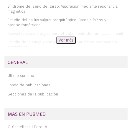
Síndrome del seno del tarso. Valoración mediante resonancia
magnética
Estudio del hallux valgus prequirúrgico. Datos clínicos y
baropodométricos
Nueva técnica quirúrgica para el tratamiento del pie cavus infantil
Ver más
Estudio de la carga y apoyo metatarsal mediante podoscopio
electrónico
Aspectos clínicos y biomecánicos de la enfermedad de Muller-
Weiss
GENERAL
Biomecánica de la marcha en la luxación congénita de cadera
inveterada
Último sumario
Tuberculosis osteoarticular del pie en el adulto
Fondo de publicaciones
Secciones de la publicación
MÁS EN PUBMED
C. Castellana i Perelló