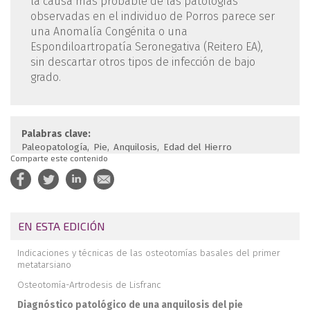
la causa más probable de las patologías
observadas en el individuo de Porros parece ser
una Anomalía Congénita o una
Espondiloartropatía Seronegativa (Reitero EA),
sin descartar otros tipos de infección de bajo
grado.
Palabras clave:
Paleopatología
Pie
Anquilosis
Edad del Hierro
Comparte este contenido
EN ESTA EDICIÓN
Indicaciones y técnicas de las osteotomías basales del primer
metatarsiano
Osteotomía-Artrodesis de Lisfranc
Diagnóstico patológico de una anquilosis del pie