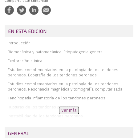
Comparte este contenido
EN ESTA EDICIÓN
Introducción
Biomecánica y patomecánica. Etiopatogenia general
Exploración clínica
Estudios complementarios en la patología de los tendones
peroneos. Ecografía de los tendones peroneos
Estudios complementarios en la patología de los tendones
peroneos. Resonancia magnética y tomografía computarizada
Tendinopatía inflamatoria de los tendones peroneos
Rupturas de los tendones peroneos
Ver más
Inestabilidad de los tendones peroneos
Tratamiento conservador de la tendinopatía de los peroneos
GENERAL
Endoscopia de los tendones peroneos