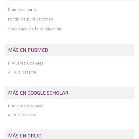
Empleo de los tendones peroneos en plastias de tobillo y
Último sumario
retropié
Fondo de publicaciones
Secciones de la publicación
MÁS EN PUBMED
F. Álvarez Goenaga
A. Ruiz Nasarre
MÁS EN GOOGLE SCHOLAR
F. Álvarez Goenaga
A. Ruiz Nasarre
MÁS EN ORCID