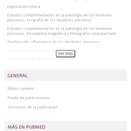
Exploración clínica
Estudios complementarios en la patología de los tendones
peroneos. Ecografía de los tendones peroneos
Estudios complementarios en la patología de los tendones
peroneos. Resonancia magnética y tomografía computarizada
Tendinopatía inflamatoria de los tendones peroneos
Rupturas de los tendones peroneos
Ver más
Inestabilidad de los tendones peroneos
Tratamiento conservador de la tendinopatía de los peroneos
GENERAL
Endoscopia de los tendones peroneos
Empleo de los tendones peroneos en plastias de tobillo y
Último sumario
retropié
Fondo de publicaciones
Secciones de la publicación
MÁS EN PUBMED