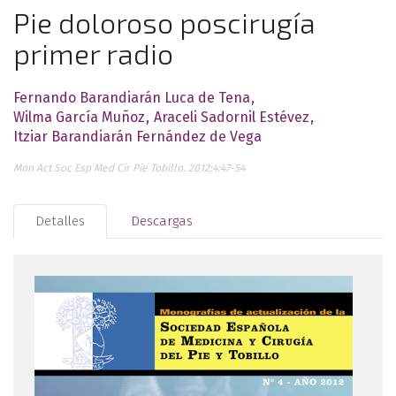
Pie doloroso poscirugía
primer radio
Fernando Barandiarán Luca de Tena
Wilma García Muñoz
Araceli Sadornil Estévez
Itziar Barandiarán Fernández de Vega
Mon Act Soc Esp Med Cir Pie Tobillo. 2012;4:47-54
Detalles
Descargas