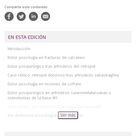
Comparte este contenido
EN ESTA EDICIÓN
Introducción
Dolor poscirugía en fracturas de calcáneo
Dolor posquirúrgico tras artrodesis del retropié
Caso clínico: retropié doloroso tras artrodesis subastraglina
Dolor poscirugía en lesiones de Lisfranc
Dolor posquirúrgico en artrodesis cuneometatarsianas y
osteotomías de la base M1
Caso clínico: pie doloroso poscirugía del mediopié
Ver más
Pie doloroso poscirugía primer radio
Dolor posquirúrgico del antepié: metatarsianos menores
Caso clínico: hallux rigidus bilateral. Tratamiento mediante