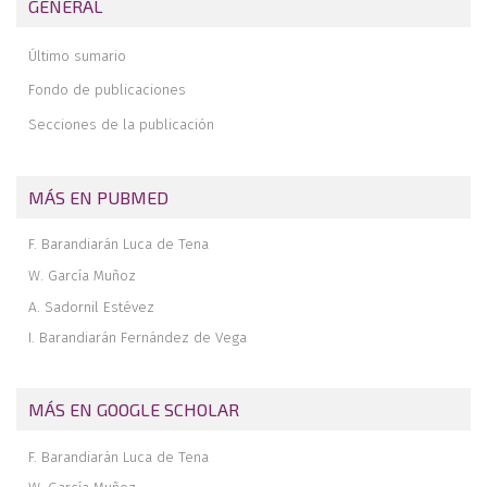
GENERAL
artroplastia y artrodesis tras luxación de artroplastia
Tratamiento no quirúrgico del pie doloroso
Último sumario
Conclusiones
Fondo de publicaciones
Secciones de la publicación
MÁS EN PUBMED
F. Barandiarán Luca de Tena
W. García Muñoz
A. Sadornil Estévez
I. Barandiarán Fernández de Vega
MÁS EN GOOGLE SCHOLAR
F. Barandiarán Luca de Tena