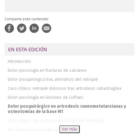
Comparte este contenido
EN ESTA EDICIÓN
Introducción
Dolor poscirugía en fracturas de calcáneo
Dolor posquirúrgico tras artrodesis del retropié
Caso clínico: retropié doloroso tras artrodesis subastraglina
Dolor poscirugía en lesiones de Lisfranc
Dolor posquirúrgico en artrodesis cuneometatarsianas y
osteotomías de la base M1
Caso clínico: pie doloroso poscirugía del mediopié
Ver más
Pie doloroso poscirugía primer radio
Dolor posquirúrgico del antepié: metatarsianos menores