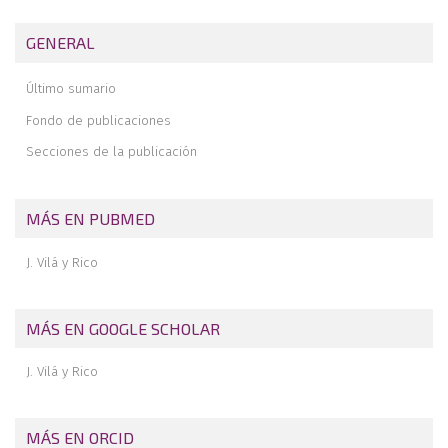
Caso clínico: hallux rigidus bilateral. Tratamiento mediante
GENERAL
artroplastia y artrodesis tras luxación de artroplastia
Tratamiento no quirúrgico del pie doloroso
Último sumario
Conclusiones
Fondo de publicaciones
Secciones de la publicación
MÁS EN PUBMED
J. Vilá y Rico
MÁS EN GOOGLE SCHOLAR
J. Vilá y Rico
MÁS EN ORCID