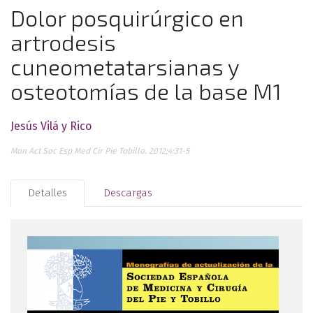
Dolor posquirúrgico en
artrodesis
cuneometatarsianas y
osteotomías de la base M1
Jesús Vilá y Rico
Mon Act Soc Esp Med Cir Pie Tobillo. 2012;4:31-5
Detalles
Descargas