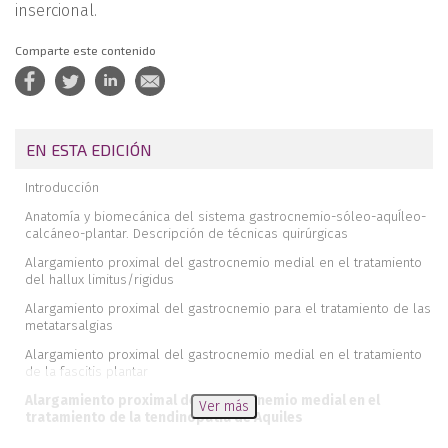
insercional.
Comparte este contenido
EN ESTA EDICIÓN
Introducción
Anatomía y biomecánica del sistema gastrocnemio-sóleo-aquÍleo-
calcáneo-plantar. Descripción de técnicas quirúrgicas
Alargamiento proximal del gastrocnemio medial en el tratamiento
del hallux limitus/rigidus
Alargamiento proximal del gastrocnemio para el tratamiento de las
metatarsalgias
Alargamiento proximal del gastrocnemio medial en el tratamiento
de la fascitis plantar
Alargamiento proximal del gastrocnemio medial en el
Ver más
tratamiento de la tendinopatía de Aquiles
Alargamiento proximal del gastrocnemio medial en el tratamiento