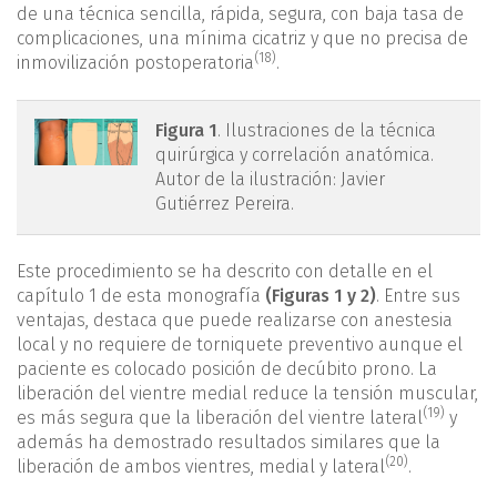
de una técnica sencilla, rápida, segura, con baja tasa de
complicaciones, una mínima cicatriz y que no precisa de
(18)
inmovilización postoperatoria
.
mact.1601.fs2403006-
Figura 1
. Ilustraciones de la técnica
quirúrgica y correlación anatómica.
figura1.png
Autor de la ilustración: Javier
Gutiérrez Pereira.
Este procedimiento se ha descrito con detalle en el
capítulo 1 de esta monografía
(Figuras 1 y 2)
. Entre sus
ventajas, destaca que puede realizarse con anestesia
local y no requiere de torniquete preventivo aunque el
paciente es colocado posición de decúbito prono. La
liberación del vientre medial reduce la tensión muscular,
(19)
es más segura que la liberación del vientre lateral
y
además ha demostrado resultados similares que la
(20)
liberación de ambos vientres, medial y lateral
.