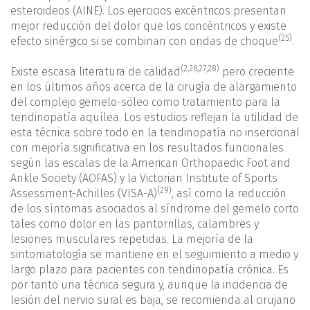
esteroideos (AINE). Los ejercicios excéntricos presentan
mejor reducción del dolor que los concéntricos y existe
(25)
efecto sinérgico si se combinan con ondas de choque
.
(
2
,
26
,
27
,
28
)
Existe escasa literatura de calidad
pero creciente
en los últimos años acerca de la cirugía de alargamiento
del complejo gemelo-sóleo como tratamiento para la
tendinopatía aquílea. Los estudios reflejan la utilidad de
esta técnica sobre todo en la tendinopatía no insercional
con mejoría significativa en los resultados funcionales
según las escalas de la American Orthopaedic Foot and
Ankle Society (AOFAS) y la Victorian Institute of Sports
(29)
Assessment-Achilles (VISA-A)
, así como la reducción
de los síntomas asociados al síndrome del gemelo corto
tales como dolor en las pantorrillas, calambres y
lesiones musculares repetidas. La mejoría de la
sintomatología se mantiene en el seguimiento a medio y
largo plazo para pacientes con tendinopatía crónica. Es
por tanto una técnica segura y, aunque la incidencia de
lesión del nervio sural es baja, se recomienda al cirujano