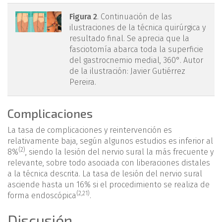
mact.1601.fs2403006-
Figura 2
. Continuación de las
ilustraciones de la técnica quirúrgica y
figura2.png
resultado final. Se aprecia que la
fasciotomía abarca toda la superficie
del gastrocnemio medial, 360°. Autor
de la ilustración: Javier Gutiérrez
Pereira.
Complicaciones
La tasa de complicaciones y reintervención es
relativamente baja, según algunos estudios es inferior al
(2)
8%
, siendo la lesión del nervio sural la más frecuente y
relevante, sobre todo asociada con liberaciones distales
a la técnica descrita. La tasa de lesión del nervio sural
asciende hasta un 16% si el procedimiento se realiza de
(
2
,
21
)
forma endoscópica
.
Discusión