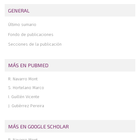
del pie plano infantil/adulto
GENERAL
¿Por qué yo no realizo el alargamiento del gastrocnemio medial
habitualmente en mi práctica clínica diaria?
Último sumario
Conclusiones
Fondo de publicaciones
Secciones de la publicación
MÁS EN PUBMED
R. Navarro Mont
S. Hortelano Marco
I. Guillén Vicente
J. Gutiérrez Pereira
MÁS EN GOOGLE SCHOLAR
R. Navarro Mont