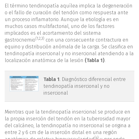
El término tendinopatía aquílea implica la degeneración
o el fallo de curación del tendón como respuesta ante
un proceso inflamatorio. Aunque la etiología es en
muchos casos multifactorial, uno de los factores
implicados es el acortamiento del sistema
(
1
,
2
,
3
)
gastrocnemio
con una consecuente contractura en
equino y distribución anómala de la carga. Se clasifica en
tendinopatía insercional y no insercional atendiendo a la
localización anatómica de la lesión
(Tabla 1)
.
mact.1601.fs2403006-
Tabla 1
. Diagnóstico diferencial entre
tendinopatía insercional y no
tabla1.png
insercional
Mientras que la tendinopatía insercional se produce en
la propia inserción del tendón en la tuberosidad mayor
del calcáneo, la tendinopatía no insercional se origina a
entre 2 y 6 cm de la inserción distal en una región
(4)