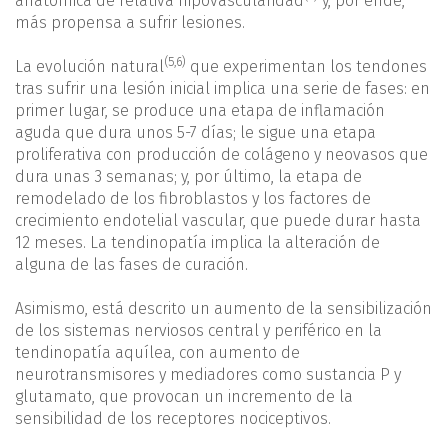
anatómica de relativa hipovascularidad
y, por ende,
más propensa a sufrir lesiones.
(
5
,
6
)
La evolución natural
que experimentan los tendones
tras sufrir una lesión inicial implica una serie de fases: en
primer lugar, se produce una etapa de inflamación
aguda que dura unos 5-7 días; le sigue una etapa
proliferativa con producción de colágeno y neovasos que
dura unas 3 semanas; y, por último, la etapa de
remodelado de los fibroblastos y los factores de
crecimiento endotelial vascular, que puede durar hasta
12 meses. La tendinopatía implica la alteración de
alguna de las fases de curación.
Asimismo, está descrito un aumento de la sensibilización
de los sistemas nerviosos central y periférico en la
tendinopatía aquílea, con aumento de
neurotransmisores y mediadores como sustancia P y
glutamato, que provocan un incremento de la
sensibilidad de los receptores nociceptivos.