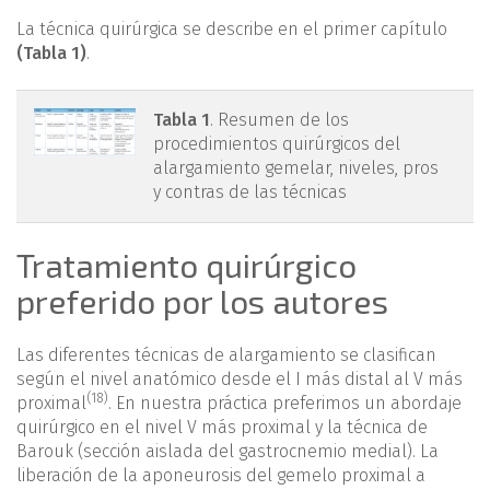
La técnica quirúrgica se describe en el primer capítulo
(Tabla 1)
.
mact.1601.fs2403005-
Tabla 1
. Resumen de los
procedimientos quirúrgicos del
tabla1.png
alargamiento gemelar, niveles, pros
y contras de las técnicas
Tratamiento quirúrgico
preferido por los autores
Las diferentes técnicas de alargamiento se clasifican
según el nivel anatómico desde el I más distal al V más
(18)
proximal
. En nuestra práctica preferimos un abordaje
quirúrgico en el nivel V más proximal y la técnica de
Barouk (sección aislada del gastrocnemio medial). La
liberación de la aponeurosis del gemelo proximal a