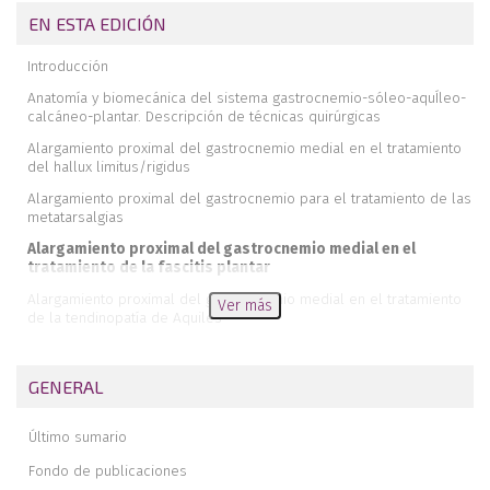
EN ESTA EDICIÓN
Introducción
Anatomía y biomecánica del sistema gastrocnemio-sóleo-aquÍleo-
calcáneo-plantar. Descripción de técnicas quirúrgicas
Alargamiento proximal del gastrocnemio medial en el tratamiento
del hallux limitus/rigidus
Alargamiento proximal del gastrocnemio para el tratamiento de las
metatarsalgias
Alargamiento proximal del gastrocnemio medial en el
tratamiento de la fascitis plantar
Alargamiento proximal del gastrocnemio medial en el tratamiento
Ver más
de la tendinopatía de Aquiles
Alargamiento proximal del gastrocnemio medial en el tratamiento
del pie plano infantil/adulto
GENERAL
¿Por qué yo no realizo el alargamiento del gastrocnemio medial
habitualmente en mi práctica clínica diaria?
Último sumario
Conclusiones
Fondo de publicaciones