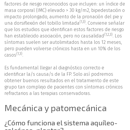
factores de riesgo reconocidos que incluyen: un índice de
masa corporal (IMC) elevado > 30 kg/m2, bipedestación o
impacto prolongado, aumento de la pronación del pie y
(
1
,
3
)
una dorsiflexión del tobillo limitada
. Conviene señalar
que los estudios que identifican estos factores de riesgo
(
1
,
2
,
3
)
han establecido asociación, pero no causalidad
. Los
síntomas suelen ser autolimitados hasta los 12 meses,
pero pueden volverse crónicos hasta en un 10% de los
(
1
,
3
)
casos
.
Es fundamental llegar al diagnóstico correcto e
identificar la/s causa/s de la FP. Solo así podremos
obtener buenos resultados en el tratamiento de este
grupo tan complejo de pacientes con síntomas crónicos
refractarios a las terapias conservadoras.
Mecánica y patomecánica
¿Cómo funciona el sistema aquíleo-