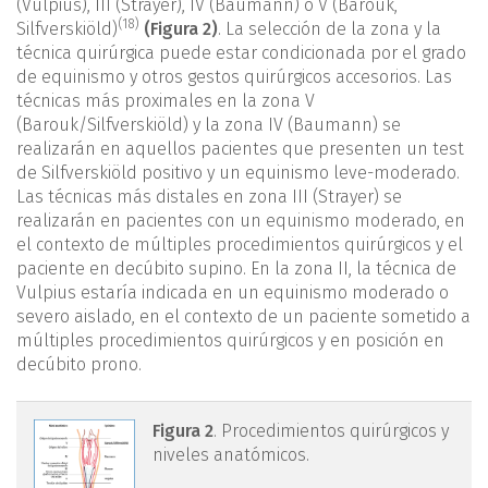
(Vulpius), III (Strayer), IV (Baumann) o V (Barouk,
(18)
Silfverskiöld)
(Figura 2)
. La selección de la zona y la
técnica quirúrgica puede estar condicionada por el grado
de equinismo y otros gestos quirúrgicos accesorios. Las
técnicas más proximales en la zona V
(Barouk/Silfverskiöld) y la zona IV (Baumann) se
realizarán en aquellos pacientes que presenten un test
de Silfverskiöld positivo y un equinismo leve-moderado.
Las técnicas más distales en zona III (Strayer) se
realizarán en pacientes con un equinismo moderado, en
el contexto de múltiples procedimientos quirúrgicos y el
paciente en decúbito supino. En la zona II, la técnica de
Vulpius estaría indicada en un equinismo moderado o
severo aislado, en el contexto de un paciente sometido a
múltiples procedimientos quirúrgicos y en posición en
decúbito prono.
mact.1601.fs2403005-
Figura 2
. Procedimientos quirúrgicos y
niveles anatómicos.
figura2.png