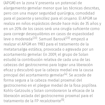
(APGM) en la zona V presenta un potencial de
alargamiento gemelar menor que las técnicas descritas,
pero con una mayor seguridad quirúrgica, comodidad
para el paciente y sencillez para el cirujano. El APGM se
realiza en niños espásticos desde hace más de 35 años y
en un 20% de los casos será una cirugía suficiente como
para corregir desequilibrios en casos de espasticidad
(23)
(23)
leve o moderada
. Samuel Barouk
empezó a
realizar el APGM en 1983 para el tratamiento de la
metatarsalgia estática, provocada o agravada por un
acortamiento gemelar. En 2009, el grupo de Solan
estudió la contribución relativa de cada una de las
cabezas del gastrocnemio para lograr una liberación
eficaz y descubrió que la cabeza medial era la causa
(4)
principal del acortamiento gemelar
. Se accede de
forma segura a la cabeza medial proximal del
gastrocnemio en el pliegue medial de la fosa poplítea.
Kohls-Gatzoulis y Solan corroboraron la eficacia de la
liberación aislada del gastrocnemio proximal para el
(5)
tratamiento de la FP recalcitrante
.