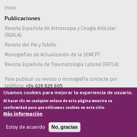
Inicio
Publicaciones
Revista Española de Artroscopia y Cirugía Articular
(REACA)
Revista del Pie y Tobillo
Monografías de Actualización de la SEMCPT
Revista Española de Traumatología Laboral (RETLA)
Para publicar su revista o monografía contacte por
teléfono:
+34 629 829 605
Usamos cookies para mejorar la experiencia de usuario.
Puedes encontrarnos en
Al hacer clic en cualquier enlace de esta página muestra su
conformidad para que utilicemos cookies en este sitio.
Más información
Estoy de acuerdo
No, gracias