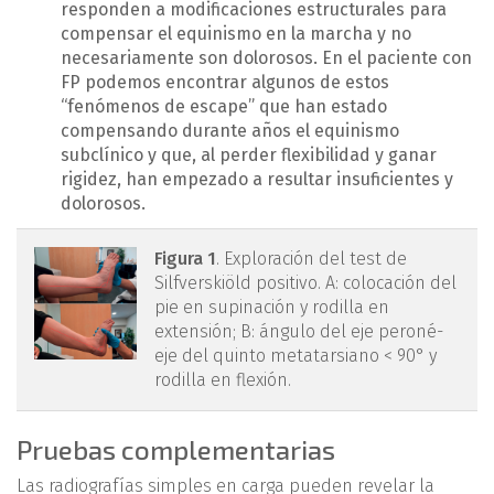
responden a modificaciones estructurales para
compensar el equinismo en la marcha y no
necesariamente son dolorosos. En el paciente con
FP podemos encontrar algunos de estos
“fenómenos de escape” que han estado
compensando durante años el equinismo
subclínico y que, al perder flexibilidad y ganar
rigidez, han empezado a resultar insuficientes y
dolorosos.
mact.1601.fs2403005-
Figura 1
. Exploración del test de
Silfverskiöld positivo. A: colocación del
figura1.png
pie en supinación y rodilla en
extensión; B: ángulo del eje peroné-
eje del quinto metatarsiano < 90° y
rodilla en flexión.
Pruebas complementarias
Las radiografías simples en carga pueden revelar la