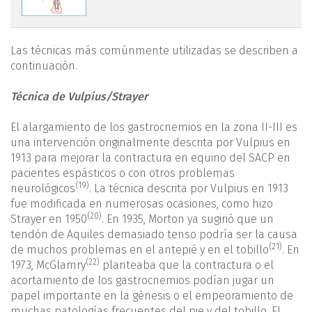
Las técnicas más comúnmente utilizadas se describen a
continuación.
Técnica de Vulpius/Strayer
El alargamiento de los gastrocnemios en la zona II-III es
una intervención originalmente descrita por Vulpius en
1913 para mejorar la contractura en equino del SACP en
pacientes espásticos o con otros problemas
(19)
neurológicos
. La técnica descrita por Vulpius en 1913
fue modificada en numerosas ocasiones, como hizo
(20)
Strayer en 1950
. En 1935, Morton ya sugirió que un
tendón de Aquiles demasiado tenso podría ser la causa
(21)
de muchos problemas en el antepié y en el tobillo
. En
(22)
1973, McGlamry
planteaba que la contractura o el
acortamiento de los gastrocnemios podían jugar un
papel importante en la génesis o el empeoramiento de
muchas patologías frecuentes del pie y del tobillo. El