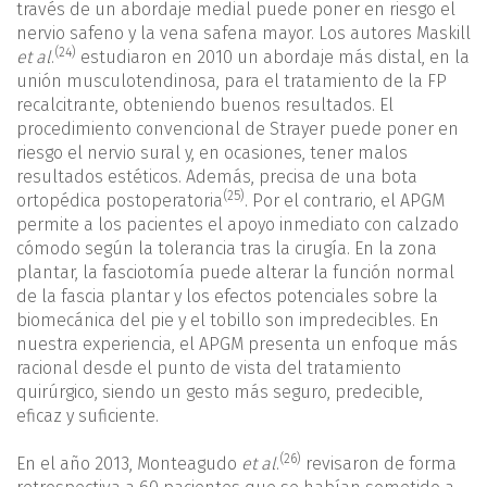
través de un abordaje medial puede poner en riesgo el
nervio safeno y la vena safena mayor. Los autores Maskill
(24)
et al
.
estudiaron en 2010 un abordaje más distal, en la
unión musculotendinosa, para el tratamiento de la FP
recalcitrante, obteniendo buenos resultados. El
procedimiento convencional de Strayer puede poner en
riesgo el nervio sural y, en ocasiones, tener malos
resultados estéticos. Además, precisa de una bota
(25)
ortopédica postoperatoria
. Por el contrario, el APGM
permite a los pacientes el apoyo inmediato con calzado
cómodo según la tolerancia tras la cirugía. En la zona
plantar, la fasciotomía puede alterar la función normal
de la fascia plantar y los efectos potenciales sobre la
biomecánica del pie y el tobillo son impredecibles. En
nuestra experiencia, el APGM presenta un enfoque más
racional desde el punto de vista del tratamiento
quirúrgico, siendo un gesto más seguro, predecible,
eficaz y suficiente.
(26)
En el año 2013, Monteagudo
et al
.
revisaron de forma