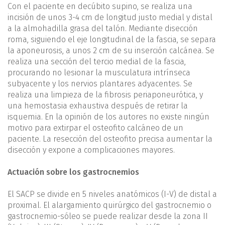
Con el paciente en decúbito supino, se realiza una
incisión de unos 3-4 cm de longitud justo medial y distal
a la almohadilla grasa del talón. Mediante disección
roma, siguiendo el eje longitudinal de la fascia, se separa
la aponeurosis, a unos 2 cm de su inserción calcánea. Se
realiza una sección del tercio medial de la fascia,
procurando no lesionar la musculatura intrínseca
subyacente y los nervios plantares adyacentes. Se
realiza una limpieza de la fibrosis periaponeurótica, y
una hemostasia exhaustiva después de retirar la
isquemia. En la opinión de los autores no existe ningún
motivo para extirpar el osteofito calcáneo de un
paciente. La resección del osteofito precisa aumentar la
disección y expone a complicaciones mayores.
Actuación sobre los gastrocnemios
El SACP se divide en 5 niveles anatómicos (I-V) de distal a
proximal. El alargamiento quirúrgico del gastrocnemio o
gastrocnemio-sóleo se puede realizar desde la zona II