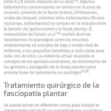
(13)
entre 6 y 8 meses después de su inicio
. Algunos
tratamientos conservadores se centran en la zona de
inserción proximal de la fascia (ortesis, infiltraciones,
ondas de choque), mientras otros tratamientos (férulas
nocturnas, estiramientos) se centran en la relación entre
la tensión del gastrocnemio y la fascia plantar. El
(14)
metaanálisis de Salvioli
et al
.
analizó diversos
tratamientos no quirúrgicos como los descritos
anteriormente, en estudios de bajo o medio nivel de
evidencia, y con pequeños beneficios a corto plazo para
cada uno de ellos. La evidencia actual respalda el
concepto de los ejercicios excéntricos, de estiramiento de
los gemelos y elongación de la fascia plantar como
(
14
,
15
)
primera línea de tratamiento no quirúrgico
.
Tratamiento quirúrgico de la
fasciopatía plantar
Se puede actuar en diferentes zonas para realizar el
alargamiento del SACP. Los procedimientos quirúrgicos