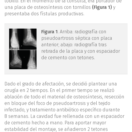
tobillo. En el momento de la consulta, era portador de
una placa de osteosíntesis con tornillos
(Figura 1)
y
presentaba dos fístulas productivas.
mact.1301.fs2105005-
Figura 1
. Arriba: radiografía con
pseudoartrosis séptica con placa
figura1.png
anterior; abajo: radiografía tras
retirada de la placa y con espaciador
de cemento con tetones.
Dado el grado de afectación, se decidió plantear una
cirugía en 2 tiempos. En el primer tiempo se realizó
ablación de todo el material de osteosíntesis, resección
en bloque del foco de pseudoartrosis y del tejido
infectado, y tratamiento antibiótico específico durante
8 semanas. La cavidad fue rellenada con un espaciador
de cemento hecho a mano. Para aportar mayor
estabilidad del montaje, se añadieron 2 tetones