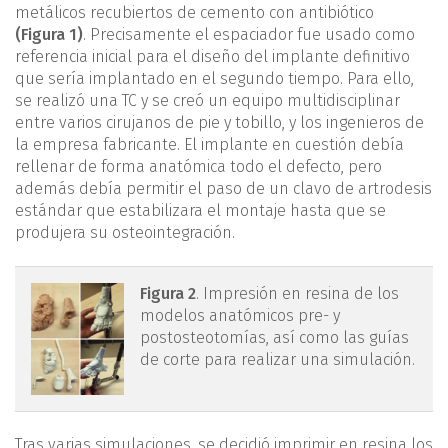
metálicos recubiertos de cemento con antibiótico
(Figura 1)
. Precisamente el espaciador fue usado como
referencia inicial para el diseño del implante definitivo
que sería implantado en el segundo tiempo. Para ello,
se realizó una TC y se creó un equipo multidisciplinar
entre varios cirujanos de pie y tobillo, y los ingenieros de
la empresa fabricante. El implante en cuestión debía
rellenar de forma anatómica todo el defecto, pero
además debía permitir el paso de un clavo de artrodesis
estándar que estabilizara el montaje hasta que se
produjera su osteointegración.
mact.1301.fs2105005-
Figura 2
. Impresión en resina de los
modelos anatómicos pre- y
figura2.png
postosteotomías, así como las guías
de corte para realizar una simulación.
Tras varias simulaciones, se decidió imprimir en resina los