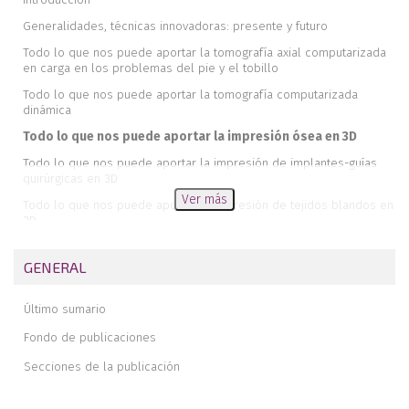
Generalidades, técnicas innovadoras: presente y futuro
Todo lo que nos puede aportar la tomografía axial computarizada
en carga en los problemas del pie y el tobillo
Todo lo que nos puede aportar la tomografía computarizada
dinámica
Todo lo que nos puede aportar la impresión ósea en 3D
Todo lo que nos puede aportar la impresión de implantes-guías
quirúrgicas en 3D
Ver más
Todo lo que nos puede aportar la impresión de tejidos blandos en
3D
GENERAL
Último sumario
Fondo de publicaciones
Secciones de la publicación