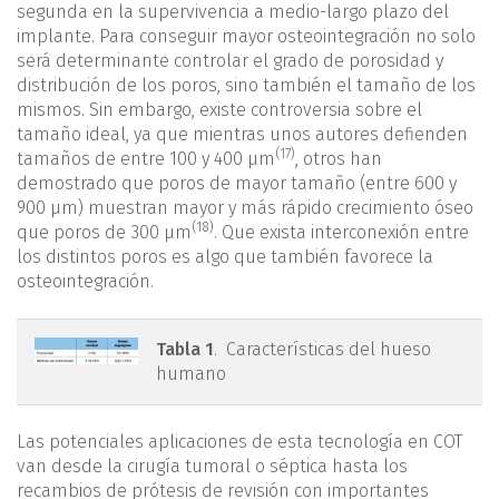
segunda en la supervivencia a medio-largo plazo del
implante. Para conseguir mayor osteointegración no solo
será determinante controlar el grado de porosidad y
distribución de los poros, sino también el tamaño de los
mismos. Sin embargo, existe controversia sobre el
tamaño ideal, ya que mientras unos autores defienden
(17)
tamaños de entre 100 y 400 µm
, otros han
demostrado que poros de mayor tamaño (entre 600 y
900 µm) muestran mayor y más rápido crecimiento óseo
(18)
que poros de 300 µm
. Que exista interconexión entre
los distintos poros es algo que también favorece la
osteointegración.
mact.1301.fs2105005-
Tabla 1
. Características del hueso
humano
tabla1.png
Las potenciales aplicaciones de esta tecnología en COT
van desde la cirugía tumoral o séptica hasta los
recambios de prótesis de revisión con importantes