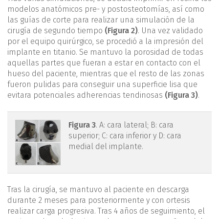
modelos anatómicos pre- y post­osteotomías, así como
las guías de corte para realizar una simulación de la
cirugía de segundo tiempo
(Figura 2)
. Una vez validado
por el equipo quirúrgico, se procedió a la impresión del
implante en titanio. Se mantuvo la porosidad de todas
aquellas partes que fueran a estar en contacto con el
hueso del paciente, mientras que el resto de las zonas
fueron pulidas para conseguir una superficie lisa que
evitara potenciales adherencias tendinosas
(Figura 3)
.
mact.1301.fs2105005-
Figura 3
. A: cara lateral; B: cara
superior; C: cara inferior y D: cara
figura3.png
medial del implante.
Tras la cirugía, se mantuvo al paciente en descarga
durante 2 meses para posteriormente y con ortesis
realizar carga progresiva. Tras 4 años de seguimiento, el