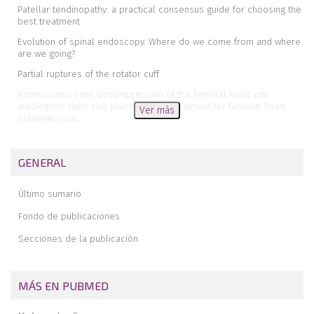
Patellar tendinopathy: a practical consensus guide for choosing the
best treatment
Evolution of spinal endoscopy. Where do we come from and where
are we going?
Partial ruptures of the rotator cuff
Arthroscopic core decompression of the femoral head with
autologous stem cell placement as treatment for femoral head
Ver más
osteonecrosis
Extraarticular plasty as sole maneuver in the correction of
rotational instability due to rupture of the anterior cruciate
GENERAL
ligament in an elderly patient
Fully arthroscopic osteosynthesis with button placement in acute
Último sumario
anterior glenoid fracture: a case report
Arthroscopic visualization of the popliteal hiatus and localization of
Fondo de publicaciones
an intraarticular free body
Secciones de la publicación
MÁS EN PUBMED