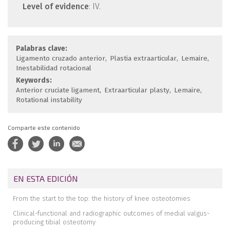
Level of evidence
: IV.
Palabras clave:
Ligamento cruzado anterior
Plastia extraarticular
Lemaire
Inestabilidad rotacional
Keywords:
Anterior cruciate ligament
Extraarticular plasty
Lemaire
Rotational instability
Comparte este contenido
EN ESTA EDICIÓN
From the start to the top: the history of knee osteotomies
Clinical-functional and radiographic outcomes of medial valgus-
producing tibial osteotomy