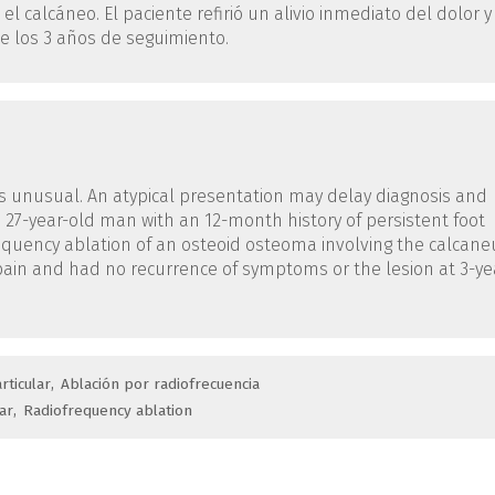
 calcáneo. El paciente refirió un alivio inmediato del dolor y
e los 3 años de seguimiento.
s unusual. An atypical presentation may delay diagnosis and
 27-year-old man with an 12-month history of persistent foot
uency ablation of an osteoid osteoma involving the calcane
 pain and had no recurrence of symptoms or the lesion at 3-ye
rticular
Ablación por radiofrecuencia
lar
Radiofrequency ablation