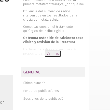
primera metatarsofalángica, ¿por qué no?
Influencia del número de radios
intervenidos en los resultados de la
cirugía de metatarsalgia
Complicaciones en el tratamiento
quirúrgico del hallux rigidus
Osteoma osteoide de calcáneo: caso
clínico y revisión de la literatura
Fracturas de estrés consecutivas. A
propósito de un caso
Ver más
Cirugía de la inestabilidad crónica de
tobillo mediante autoinjerto con
semitendinoso
GENERAL
Comentario a Cirugía de la inestabilidad
crónica de tobillo mediante autoinjerto
Último sumario
con semitendinoso
Fondo de publicaciones
Memoria de la realización de un
Travelling Fellowship europeo en Cirugía
l
Secciones de la publicación
de Pie y Tobillo
con
Revista de revistas