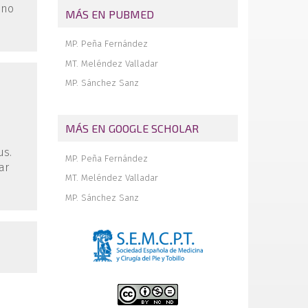
 no
Fracturas de calcáneo: controversias y
MÁS EN PUBMED
consensos
Tratamiento de la braquimetatarsia
MP. Peña Fernández
mediante osteogénesis a distracción
MT. Meléndez Valladar
MP. Sánchez Sanz
MÁS EN GOOGLE SCHOLAR
us.
MP. Peña Fernández
ar
MT. Meléndez Valladar
MP. Sánchez Sanz