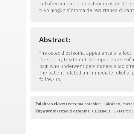
radiofrecuencia de un osteoma osteoide en el
tuvo ningún síntoma de recurrencia durant
Abstract:
The osteoid osteoma appearance of a foot i
thus delay treatment. We report a case of a
pain who underwent percutaneous radiofreq
The patient related an immediate relief of
follow-up.
Palabras clave:
Osteoma osteoide
Calcáneo
Yuxtaa
Keywords:
Osteoid osteoma
Calcaneus
Juxtaarticu