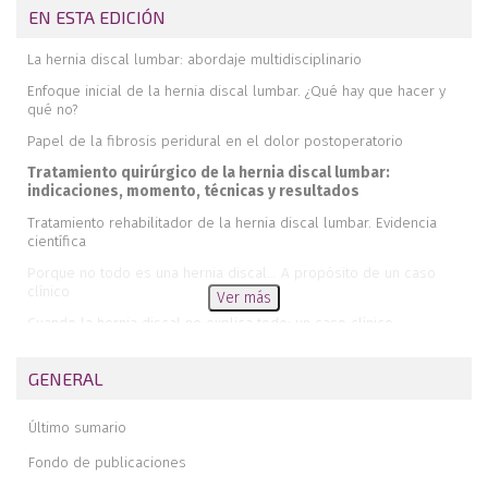
EN ESTA EDICIÓN
La hernia discal lumbar: abordaje multidisciplinario
Enfoque inicial de la hernia discal lumbar. ¿Qué hay que hacer y
qué no?
Papel de la fibrosis peridural en el dolor postoperatorio
Tratamiento quirúrgico de la hernia discal lumbar:
indicaciones, momento, técnicas y resultados
Tratamiento rehabilitador de la hernia discal lumbar. Evidencia
científica
Porque no todo es una hernia discal… A propósito de un caso
clínico
Ver más
Cuando la hernia discal no explica todo: un caso clínico
GENERAL
Último sumario
Fondo de publicaciones