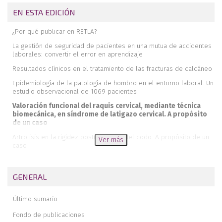
EN ESTA EDICIÓN
¿Por qué publicar en RETLA?
La gestión de seguridad de pacientes en una mutua de accidentes
laborales: convertir el error en aprendizaje
Resultados clínicos en el tratamiento de las fracturas de calcáneo
Epidemiología de la patología de hombro en el entorno laboral. Un
estudio observacional de 1069 pacientes
Valoración funcional del raquis cervical, mediante técnica
biomecánica, en síndrome de latigazo cervical. A propósito
de un caso
Artrolisis en la rigidez postraumática del codo. A propósito de un
Ver más
caso
Tratamiento de la rotura del tibial anterior mediante reinserción
transósea con sistema extracortical
GENERAL
Último sumario
Fondo de publicaciones