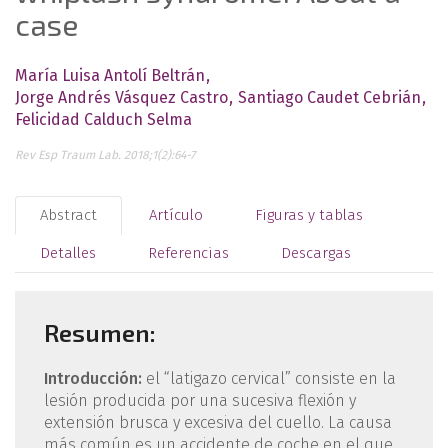
case
María Luisa Antolí Beltrán
Jorge Andrés Vásquez Castro
Santiago Caudet Cebrián
Felicidad Calduch Selma
Rev Esp Traum Lab. 2018;1(2):64-7
Abstract
Artículo
Figuras y tablas
Detalles
Referencias
Descargas
Resumen:
Introducción:
el “latigazo cervical” consiste en la
lesión producida por una sucesiva flexión y
extensión brusca y excesiva del cuello. La causa
más común es un accidente de coche en el que