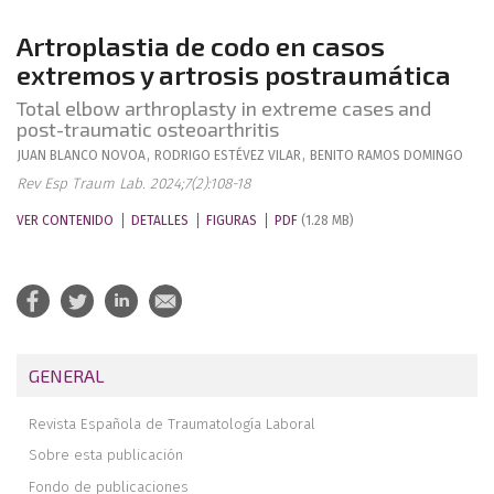
Artroplastia de codo en casos
extremos y artrosis postraumática
Total elbow arthroplasty in extreme cases and
post-traumatic osteoarthritis
JUAN
BLANCO NOVOA
,
RODRIGO
ESTÉVEZ VILAR
,
BENITO
RAMOS DOMINGO
Rev Esp Traum Lab. 2024;7(2):108-18
VER CONTENIDO
DETALLES
FIGURAS
PDF
(1.28 MB)
GENERAL
Revista Española de Traumatología Laboral
Sobre esta publicación
Fondo de publicaciones