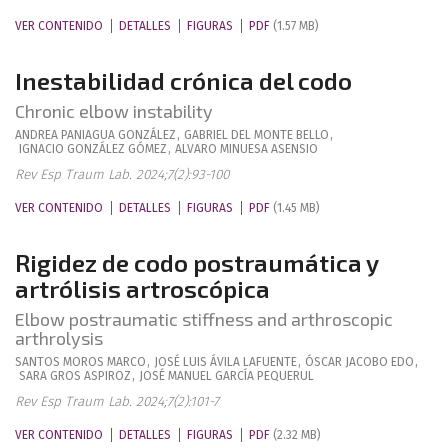
VER CONTENIDO
DETALLES
FIGURAS
PDF
(1.57 MB)
Inestabilidad crónica del codo
Chronic elbow instability
ANDREA
PANIAGUA GONZÁLEZ
,
GABRIEL
DEL MONTE BELLO
,
IGNACIO
GONZÁLEZ GÓMEZ
,
ALVARO
MINUESA ASENSIO
Rev Esp Traum Lab. 2024;7(2):93-100
VER CONTENIDO
DETALLES
FIGURAS
PDF
(1.45 MB)
Rigidez de codo postraumática y
artrólisis artroscópica
Elbow postraumatic stiffness and arthroscopic
arthrolysis
SANTOS
MOROS MARCO
,
JOSÉ LUIS
ÁVILA LAFUENTE
,
ÓSCAR
JACOBO EDO
,
SARA
GROS ASPIROZ
,
JOSÉ MANUEL
GARCÍA PEQUERUL
Rev Esp Traum Lab. 2024;7(2):101-7
VER CONTENIDO
DETALLES
FIGURAS
PDF
(2.32 MB)