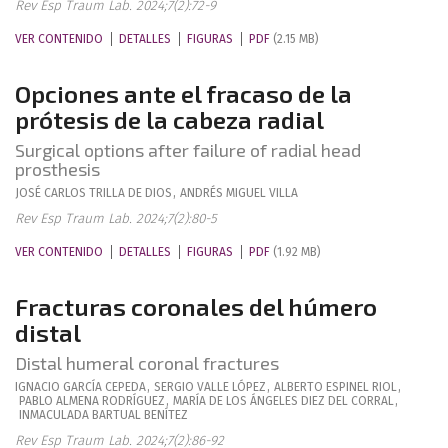
Rev Esp Traum Lab. 2024;7(2):72-9
VER CONTENIDO
DETALLES
FIGURAS
PDF
(2.15 MB)
Opciones ante el fracaso de la
prótesis de la cabeza radial
Surgical options after failure of radial head
prosthesis
JOSÉ CARLOS
TRILLA DE DIOS
,
ANDRÉS
MIGUEL VILLA
Rev Esp Traum Lab. 2024;7(2):80-5
VER CONTENIDO
DETALLES
FIGURAS
PDF
(1.92 MB)
Fracturas coronales del húmero
distal
Distal humeral coronal fractures
IGNACIO
GARCÍA CEPEDA
,
SERGIO
VALLE LÓPEZ
,
ALBERTO
ESPINEL RIOL
,
PABLO
ALMENA RODRÍGUEZ
,
MARÍA DE LOS ÁNGELES
DIEZ DEL CORRAL
,
INMACULADA
BARTUAL BENÍTEZ
Rev Esp Traum Lab. 2024;7(2):86-92