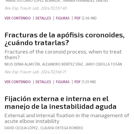
MARÍA SOCORRO
LÓPEZ ALAMEDA
,
TAMARA
FERNÁNDEZ SANTÁS
Rev Esp Traum Lab. 2024;7(2):57-65
VER CONTENIDO
DETALLES
FIGURAS
PDF
(2.06 MB)
Fracturas de la apófisis coronoides,
¿cuándo tratarlas?
Fractures of the coronoid process, when to treat
them?
NEUS
DENIA ALARCÓN
,
ALEJANDRO
BENÍTEZ DÍAZ
,
JAIRO
CEBOLLA TOSÁN
Rev Esp Traum Lab. 2024;7(2):66-71
VER CONTENIDO
DETALLES
FIGURAS
PDF
(1.29 MB)
Fijación externa e interna en el
manejo de la inestabilidad aguda
External and internal fixation in the management of
acute elbow instability
DAVID
CECILIA LÓPEZ
,
CLAUDIA
ORTEGA ROMERO