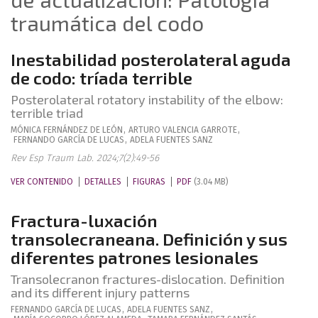
traumática del codo
Inestabilidad posterolateral aguda
de codo: tríada terrible
Posterolateral rotatory instability of the elbow:
terrible triad
MÓNICA
FERNÁNDEZ DE LEÓN
,
ARTURO
VALENCIA GARROTE
,
FERNANDO
GARCÍA DE LUCAS
,
ADELA
FUENTES SANZ
Rev Esp Traum Lab. 2024;7(2):49-56
VER CONTENIDO
DETALLES
FIGURAS
PDF
(3.04 MB)
Fractura-luxación
transolecraneana. Definición y sus
diferentes patrones lesionales
Transolecranon fractures-dislocation. Definition
and its different injury patterns
FERNANDO
GARCÍA DE LUCAS
,
ADELA
FUENTES SANZ
,