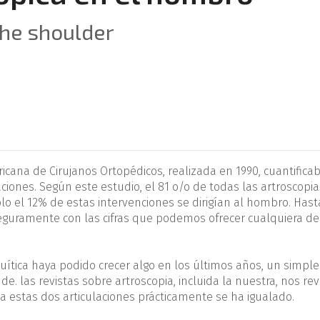
the shoulder
ana de Cirujanos Ortopédicos, realizada en 1990, cuantificab
laciones. Según este estudio, el 81 o/o de to­das las artroscopi
ólo el 12% de estas intervenciones se dirigían al hombro. Hast
eguramente con las cifras que podemos ofrecer cualquiera de
ítica haya podido cre­cer algo en los últimos años, un simple
e. las revistas sobre artroscopia, incluida la nuestra, nos re
a estas dos articu­laciones prácticamente se ha igualado.