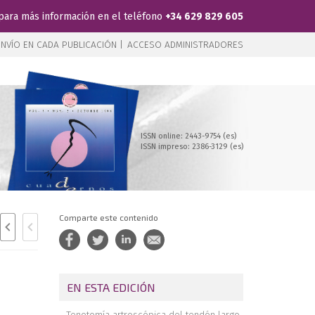
para más información en el teléfono
+34 629 829 605
NVÍO EN CADA PUBLICACIÓN |
ACCESO ADMINISTRADORES
ISSN online: 2443-9754 (es)
ISSN impreso: 2386-3129 (es)
Comparte este contenido
EN ESTA EDICIÓN
Tenotomía artroscópica del tendón largo