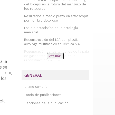
del bíceps en la rotura del manguito de
los rotadores
Resultados a medio plazo en artroscopia
por hombro doloroso
Estudio estadístico de la patología
meniscal
Reconstrucción del LCA con plastia
autóloga multifascicular. Técnica S.A.C.
Regeneración de los tendones de la pata
de ganso tras su utilización en la
Ver más
reconstrucción del LCA
a la
as se
Arterias potencialmente lesionables
durante la artroscopia de tobillo
a aquí,
GENERAL
 los
Ruptura del labrum acetabular como
causa de cadera en resorte
Último sumario
La cirugía artroscópica en el hombro
Fondo de publicaciones
vela
Secciones de la publicación