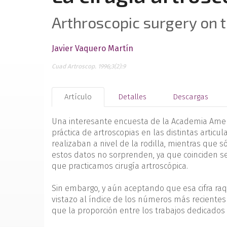
Arthroscopic surgery on 
Javier Vaquero Martín
Cuad Artroscop. 1996;3(2):9
Artículo
Detalles
Descargas
Una interesante encuesta de la Academia Americ
práctica de ar­troscopias en las distintas articu
realizaban a nivel de la rodilla, mientras que s
estos datos no sorprenden, ya que coinciden s
que practicamos cirugía artroscópica.
Sin embargo, y aún aceptando que esa cifra raqu
vistazo al índice de los números más recientes d
que la proporción entre los trabajos dedicados 