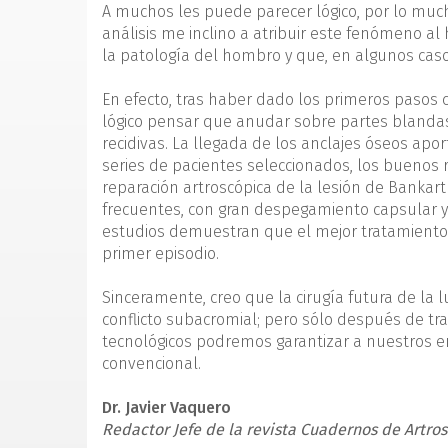
A muchos les puede parecer lógico, por lo much
análisis me inclino a atribuir este fenómeno al
la patología del hombro y que, en algunos cas
En efecto, tras haber dado los primeros pasos c
lógico pensar que anudar sobre partes blanda
recidivas. La llegada de los anclajes óseos apo
series de pacientes seleccio­nados, los buenos r
reparación artroscópica de la lesión de Bankart
frecuentes, con gran des­pegamiento capsular y
estudios demuestran que el mejor tratamiento de
primer episodio.
Sinceramente, creo que la cirugía futura de la lu
conflicto subacromial; pero só­lo después de tra
tecnológicos podremos garantizar a nuestros en
convencional.
Dr. Javier Vaquero
Redactor Jefe de la revista Cuadernos de Artro