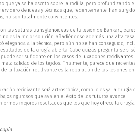
o que ya se ha escrito sobre la rodilla, pero profundizando e
 hervidero de ideas y técnicas que, recientemente, han surgid
os, no son totalmente convincentes.
on las suturas transgle­noideas de la lesión de Bankart, pare
s no es la mejor solución, añadiéndose además una alta tasa
rtó elegancia a la técnica, pero aún no se han conseguido, inc
esultados de la cirugía abierta. Cabe quizás preguntar­se si só
 puede ser su­ficiente en los casos de luxaciones recidivantes
 mala calidad de los tejidos. Finalmente, parece que reciente
 la luxación re­cidivante es la reparación de las lesiones en
xación recidivante será artroscópica, como lo es ya la cirugía 
bajos rigurosos que avalen el éxito de los futuros avan­ce
fermos mejores re­sultados que los que hoy ofrece la cirugía
scopia