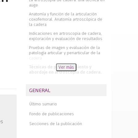
auge
Anatomía y función de la articulación
coxofemoral. Anatomía artroscópica de
la cadera
Indicaciones en artroscopia de cadera,
exploración y evaluación de resultados
Pruebas de imagen y evaluación de la
patología articular y periarticular de la
cadera
Técnicas de posicionamiento y
Ver más
abordaje en artroscopia de cadera.
Portales
Lesiones del labrum de cadera:
GENERAL
vascularización y técnicas de
reconstrucción
Último sumario
Tratamiento endoscópico de la patología
tendinosa alrededor de la cadera: psoas,
Fondo de publicaciones
glúteo medio e isquiotibiales
és
Secciones de la publicación
Artroscopia de cadera en patología
traumática