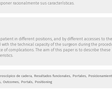
exponer racionalmente sus características.
atient in different positions, and by different accesses to th
d with the technical capacity of the surgeon during the proced
 of complications. The aim of this paper is to describe these
ristics.
troscópico de cadera
Resultados funcionales
Portales
Posicionamien
s
Outcomes
Portals
Positioning