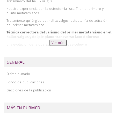
Tratamiento del hallux valgus
Nuestra experiencia con la osteotomía "scarf" en el primero y
quinto metatarsianos
Tratamiento quirúrgico del hallux valgus: osteotomía de adicción
del primer metatarsiano
Técnica correctora del varismo del primer metatarsiano en el
hallux valgus y del pie plano transverso laxo doloroso
Ver más
Una evolución de la operación de Brandes-Lelievre
Tratamiento del hallux valgus juvenil
Tratamiento quirúrgico del hallux valgus juvenil
GENERAL
Técnicas quirúrgicas del hallux valgus en el adulto joven
Último sumario
Enfermedad de Haglund-Sever: evaluación crítica de los patrones
radiológicos de la enfermedad, comparados con los normales
Fondo de publicaciones
Fracturas del pilón tibial
Secciones de la publicación
Editorial
Control del dolor postoperatorio del antepié por mecanismos no
electrónicos: un nuevo método
MÁS EN PUBMED
Fracturas de calcáneo