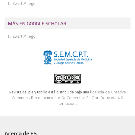
JJ. Zwart Milego
Fracturas de calcáneo
Sarcoma sinovial del pie
MÁS EN GOOGLE SCHOLAR
Intervención de Torner para el tratamiento del pie equino en el
adulto
JJ. Zwart Milego
El síndrome de impingement: ¿existe?
Linfedema crónico gigante del pie
licencia de Creative
Revista del pie y tobillo está distribuida bajo una
Commons Reconocimiento-NoComercial-SinObraDerivada 4.0
Internacional
.
Acerca de FS