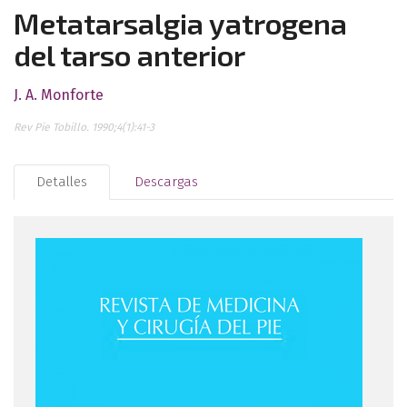
Metatarsalgia yatrogena
del tarso anterior
J. A. Monforte
Rev Pie Tobillo. 1990;4(1):41-3
Detalles
Descargas