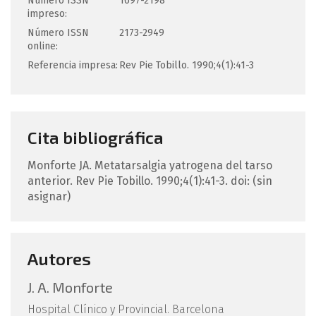
Número ISSN
1697-2198
impreso:
Número ISSN
2173-2949
online:
Referencia impresa:
Rev Pie Tobillo. 1990;4(1):41-3
Cita bibliográfica
Monforte
JA
.
Metatarsalgia yatrogena del tarso
anterior.
Rev Pie Tobillo. 1990;4(1):41-3.
doi: (sin
asignar)
Autores
J. A. Monforte
Hospital Clínico y Provincial. Barcelona