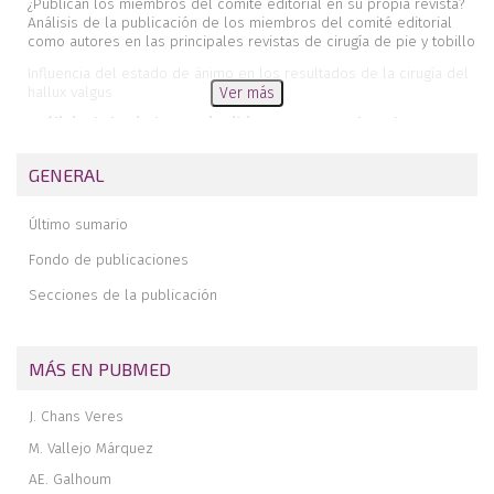
¿Publican los miembros del comité editorial en su propia revista?
Análisis de la publicación de los miembros del comité editorial
como autores en las principales revistas de cirugía de pie y tobillo
Influencia del estado de ánimo en los resultados de la cirugía del
hallux valgus
Ver más
Análisis de la sindesmosis tibioperonea empleando
tomografía axial computarizada convencional y dispositivo
de carga simulada ajustable
GENERAL
Pie cavo-varo sutil y cirugía de los tendones peroneos. ¿Mejora la
osteotomía de calcáneo los resultados clínicos?
Último sumario
Fijación externa de tipo hexápodo para la corrección de un pie
Fondo de publicaciones
zambo neurológico
Secciones de la publicación
Rotura aguda del tendón tibial posterior: descripción de un caso
clínico
Revista de revistas
MÁS EN PUBMED
J. Chans Veres
M. Vallejo Márquez
AE. Galhoum