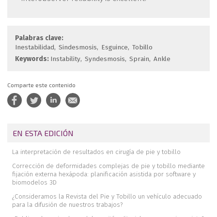
Palabras clave:
Inestabilidad
Sindesmosis
Esguince
Tobillo
Keywords:
Instability
Syndesmosis
Sprain
Ankle
Comparte este contenido
EN ESTA EDICIÓN
La interpretación de resultados en cirugía de pie y tobillo
Corrección de deformidades complejas de pie y tobillo mediante
fijación externa hexápoda: planificación asistida por software y
biomodelos 3D
¿Consideramos la Revista del Pie y Tobillo un vehículo adecuado
para la difusión de nuestros trabajos?