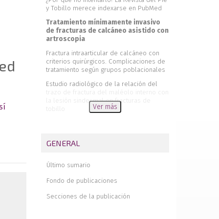
y Tobillo merece indexarse en PubMed
Tratamiento mínimamente invasivo
de fracturas de calcáneo asistido con
artroscopia
Fractura intraarticular de calcáneo con
ted
criterios quirúrgicos. Complicaciones de
tratamiento según grupos poblacionales
Estudio radiológico de la relación del
trazo de fractura del maléolo interno con
la lesión sindesmal en fracturas de
sí
Ver más
tobillo
Complicaciones infecciosas tras
osteosíntesis de fracturas de tobillo
GENERAL
Resultado funcional esperable tras una
artrodesis bilateral de tobillo. Valoración
de 3 casos y revisión de la literatura
Último sumario
Enfermedad de Nora: una entidad clínica
Fondo de publicaciones
infrecuente
Secciones de la publicación
Luxación de cuboides: caso clínico y
revisión de la literatura