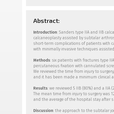
Abstract:
Introduction
: Sanders type IIA and IIB calc
calcaneoplasty assisted by subtalar arthrosc
short-term complications of patients with c
with minimally invasive techniques assisted
Methods
: six patients with fractures type 
percutaneous fixation with cannulated screw
We reviewed the time from injury to surgery,
and it has been made a minimum clinical an
Results
: we reviewed 5 IIB (80%) and a IIA (
The mean time from injury to surgery was 1
and the average of the hospital stay after 
Discussion
: the approach to the subtalar jo