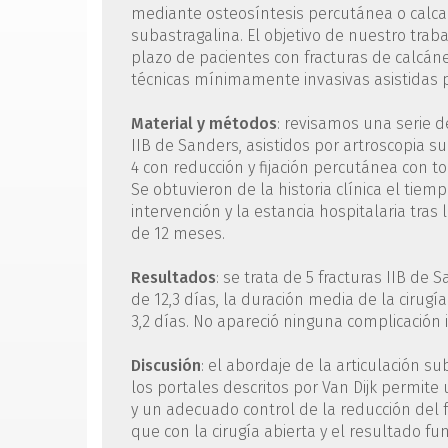
mediante osteosíntesis percutánea o calcane
subastragalina. El objetivo de nuestro traba
plazo de pacientes con fracturas de calcáne
técnicas mínimamente invasivas asistidas po
Material y métodos
: revisamos una serie d
IIB de Sanders, asistidos por artroscopia su
4 con reducción y fijación percutánea con to
Se obtuvieron de la historia clínica el tiemp
intervención y la estancia hospitalaria tras 
de 12 meses.
Resultados
: se trata de 5 fracturas IIB de 
de 12,3 días, la duración media de la cirugí
3,2 días. No apareció ninguna complicación
Discusión
: el abordaje de la articulación s
los portales descritos por Van Dijk permite
y un adecuado control de la reducción del
que con la cirugía abierta y el resultado fun