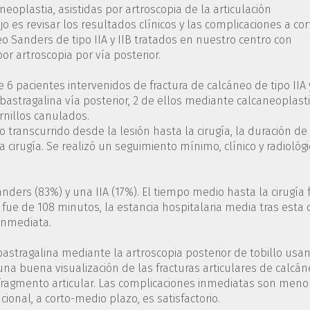
oplastia, asistidas por artroscopia de la articulación
jo es revisar los resultados clínicos y las complicaciones a cor
o Sanders de tipo IIA y IIB tratados en nuestro centro con
r artroscopia por vía posterior.
e 6 pacientes intervenidos de fractura de calcáneo de tipo IIA 
bastragalina vía posterior, 2 de ellos mediante calcaneoplasti
rnillos canulados.
o transcurrido desde la lesión hasta la cirugía, la duración de 
la cirugía. Se realizó un seguimiento mínimo, clínico y radiológi
Sanders (83%) y una IIA (17%). El tiempo medio hasta la cirugía 
a fue de 108 minutos, la estancia hospitalaria media tras esta 
 inmediata.
ubastragalina mediante la artroscopia posterior de tobillo usa
 una buena visualización de las fracturas articulares de calcá
 fragmento articular. Las complicaciones inmediatas son meno
cional, a corto-medio plazo, es satisfactorio.