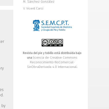
M. Sánchez González
V. Vicent Carsí
ter
Revista del pie y tobillo está distribuida bajo
licencia de Creative Commons
una
Reconocimiento-NoComercial-
SinObraDerivada 4.0 Internacional
.
ery
es
ed.
d by