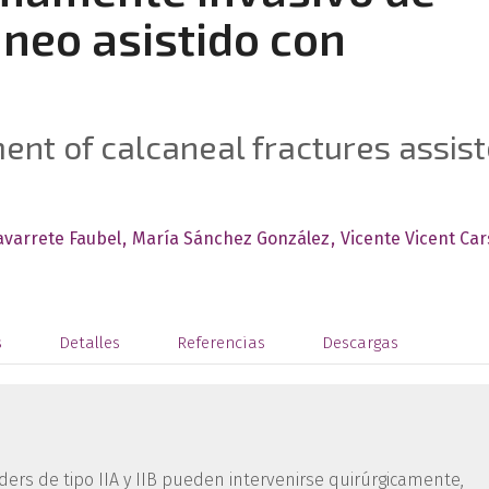
áneo asistido con
ent of calcaneal fractures assis
avarrete Faubel
María Sánchez González
Vicente Vicent Car
s
Detalles
Referencias
Descargas
ders de tipo IIA y IIB pueden intervenirse quirúrgicamente,