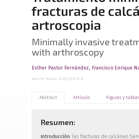
fracturas de calc
artroscopia
Minimally invasive treatm
with arthroscopy
Esther Pastor Fernández
Francisco Enrique N
Rev Pie Tobillo. 2018;32(1):12-8
Abstract
Artículo
Figuras y tabla
Resumen:
Introducción
: las fracturas de calcáneo San