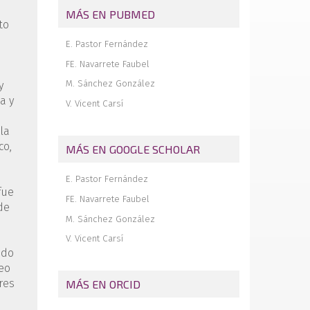
Técnica de reparación de la placa plantar
MÁS EN PUBMED
por abordaje dorsal
to
Comentario a “Técnica de reparación de
E. Pastor Fernández
la placa plantar por abordaje dorsal”
FE. Navarrete Faubel
Revista de revistas
M. Sánchez González
y
a y
V. Vicent Carsí
la
co,
MÁS EN GOOGLE SCHOLAR
E. Pastor Fernández
fue
FE. Navarrete Faubel
de
M. Sánchez González
V. Vicent Carsí
ndo
neo
res
MÁS EN ORCID