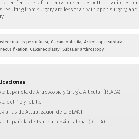
articular fractures of the calcaneus and a better manipulation 
 resulting from surgery are less than with open surgery, and
ry
steosíntesis percutánea
Calcaneoplastia
Artroscopia subtalar
neous fixation
Calcaneoplasty
Subtalar arthroscopy
licaciones
sta Española de Artroscopia y Cirugía Articular (REACA)
ta del Pie y Tobillo
grafías de Actualización de la SEMCPT
sta Española de Traumatología Laboral (RETLA)