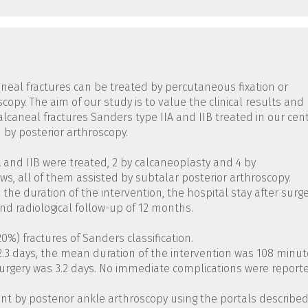
aneal fractures can be treated by percutaneous fixation or
opy. The aim of our study is to value the clinical results and
alcaneal fractures Sanders type IIA and IIB treated in our cen
 by posterior arthroscopy.
IIA and IIB were treated, 2 by calcaneoplasty and 4 by
s, all of them assisted by subtalar posterior arthroscopy.
 the duration of the intervention, the hospital stay after surg
d radiological follow-up of 12 months.
20%) fractures of Sanders classification.
2.3 days, the mean duration of the intervention was 108 minut
surgery was 3.2 days. No immediate complications were report
int by posterior ankle arthroscopy using the portals describe