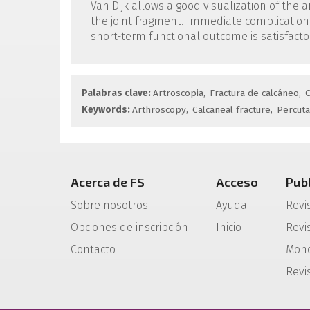
Van Dijk allows a good visualization of the 
the joint fragment. Immediate complications
short-term functional outcome is satisfacto
Palabras clave:
Artroscopia
Fractura de calcáneo
O
Keywords:
Arthroscopy
Calcaneal fracture
Percuta
Acerca de FS
Acceso
Pub
Sobre nosotros
Ayuda
Revi
Opciones de inscripción
Inicio
Revis
Contacto
Mono
Revi