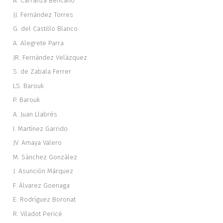
A. Carranza Bencano
JJ. Fernández Torres
G. del Castillo Blanco
A. Alegrete Parra
JR. Fernández Velázquez
S. de Zabala Ferrer
LS. Barouk
P. Barouk
A. Juan Llabrés
I. Martínez Garrido
JV. Amaya Valero
M. Sánchez González
J. Asunción Márquez
F. Álvarez Goenaga
E. Rodríguez Boronat
R. Viladot Pericé