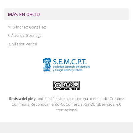
MÁS EN ORCID
M. Sánchez González
F. Álvarez Goenaga
R. Viladot Pericé
licencia de Creative
Revista del pie y tobillo está distribuida bajo una
Commons Reconocimiento-NoComercial-SinObraDerivada 4.0
Internacional
.