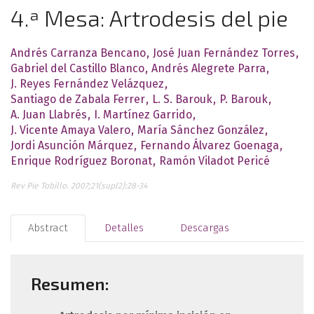
4.ª Mesa: Artrodesis del pie
Andrés Carranza Bencano
José Juan Fernández Torres
Gabriel del Castillo Blanco
Andrés Alegrete Parra
J. Reyes Fernández Velázquez
Santiago de Zabala Ferrer
L. S. Barouk
P. Barouk
A. Juan Llabrés
I. Martínez Garrido
J. Vicente Amaya Valero
María Sánchez González
Jordi Asunción Márquez
Fernando Álvarez Goenaga
Enrique Rodríguez Boronat
Ramón Viladot Pericé
Rev Pie Tobillo. 2007;21(supl2):28-34
Abstract
Detalles
Descargas
Resumen: