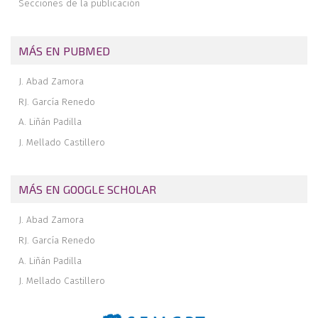
Secciones de la publicación
fracturas graves de calcáneo
MÁS EN PUBMED
J. Abad Zamora
RJ. García Renedo
A. Liñán Padilla
J. Mellado Castillero
MÁS EN GOOGLE SCHOLAR
J. Abad Zamora
RJ. García Renedo
A. Liñán Padilla
J. Mellado Castillero