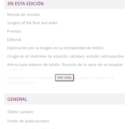
EN ESTA EDICIÓN
Revista de revistas
Surgery of the foot and ankle
Premios
Editorial
Exploración por la imagen en la inestabilidad de tobillo
Cirugía en el síndrome de espolón calcáneo: estudio retrospectivo
Artroscopia anterior de tobillo. Revisión de la serie de un hospital
comarcal
Ver más
Acropatía úlcero-mutilante adquirida del adulto (síndrome de
Bureau-Barrière)
Diez años de fracturas de astrágalo en el hospital Virgen del
Rocío
GENERAL
Lesiones osteocondrales del astrágalo
Último sumario
Ruptura longitudinal del tendón del peroneo corto. Informe de un
caso
Fondo de publicaciones
Reconstrucción-artrodesis primaria mediante sistema VIRA® en las