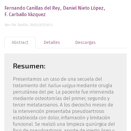
Fernando Canillas del Rey
Daniel Nieto López
F. Carballo Vázquez
Rev Pie Tobillo. 2007;21(1):30-2
Abstract
Detalles
Descargas
Resumen:
Presentamos un caso de una secuela del
tratamiento del
hallux valgus
mediante cirugía
percutánea del pie. La paciente fue intervenida
mediante osteotomías del primer, segundo y
tercer metatarsianos. A los dieciocho meses de
la intervención presentaba pseudoartrosis
establecida con dolor, inflamación y limitación
funcional. Se realizó una limpieza quirúrgica del
foco de pseudoartrosis, aporte de injerto óseo y