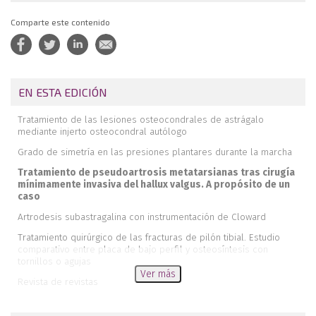
Comparte este contenido
EN ESTA EDICIÓN
Tratamiento de las lesiones osteocondrales de astrágalo
mediante injerto osteocondral autólogo
Grado de simetría en las presiones plantares durante la marcha
Tratamiento de pseudoartrosis metatarsianas tras cirugía
mínimamente invasiva del hallux valgus. A propósito de un
caso
Artrodesis subastragalina con instrumentación de Cloward
Tratamiento quirúrgico de las fracturas de pilón tibial. Estudio
comparativo entre placa de bajo perfil y osteosíntesis con
tornillos o agujas
Ver más
Revista de revistas
Resonanacia magnética en el tobillo-pie