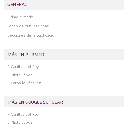
Necrológica del Dr. Jesús Martínez Villa
GENERAL
Analgesia multimodal en la cirugía del pie y tobillo
Último sumario
Fondo de publicaciones
Secciones de la publicación
MÁS EN PUBMED
F. Canillas del Rey
D. Nieto López
F. Carballo Vázquez
MÁS EN GOOGLE SCHOLAR
F. Canillas del Rey
D. Nieto López