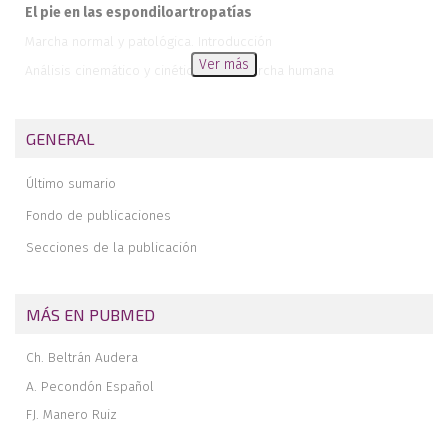
El pie en las espondiloartropatías
Marcha normal y patológica. Introducción
Ver más
Análisis cinemático y cinético de la marcha humana
Parámetros que modifican la marcha
Marcha patológica
GENERAL
Biomecánica de los sistemas amortiguadores del pie
Último sumario
Agenda
Editorial
Fondo de publicaciones
Secciones de la publicación
MÁS EN PUBMED
Ch. Beltrán Audera
A. Pecondón Español
FJ. Manero Ruiz