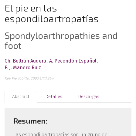
El pie en las
espondiloartropatías
Spondyloarthropathies and
foot
Ch. Beltrán Audera
A. Pecondón Español
F. J. Manero Ruiz
Rev Pie Tobillo. 2003;17(1):24-7
Abstract
Detalles
Descargas
Resumen:
Las espondiloartropatías son un grupo de