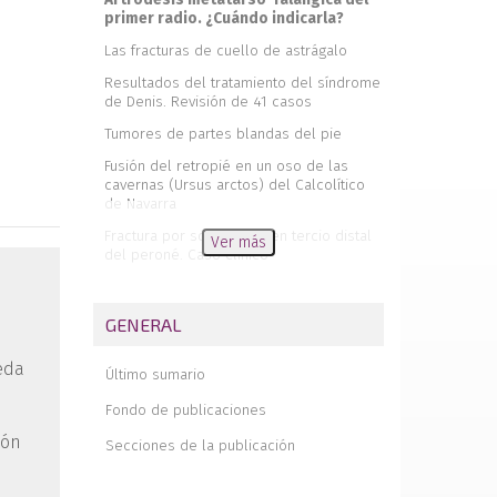
primer radio. ¿Cuándo indicarla?
Las fracturas de cuello de astrágalo
Resultados del tratamiento del síndrome
de Denis. Revisión de 41 casos
Tumores de partes blandas del pie
Fusión del retropié en un oso de las
cavernas (Ursus arctos) del Calcolítico
de Navarra
Fractura por sobrecarga en tercio distal
Ver más
del peroné. Caso clínico
Encondroma de la falange distal del
dedo gordo
GENERAL
Fractura-luxación abierta y completa de
astrágalo. Caso clínico
eda
Último sumario
De lo que representa el pie en las
humanidades. Capítulo VIII. Sobre el
Fondo de publicaciones
inefable humor aplicado al calzado
ión
Secciones de la publicación
Resúmenes de artículos publicados en
otras revistas