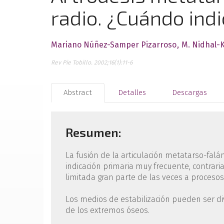
radio. ¿Cuándo indi
Mariano Núñez-Samper Pizarroso
M. Nidhal-
Rev Pie Tobillo. 2002;16(1):11-6
Abstract
Detalles
Descargas
Resumen:
La fusión de la articulación metatarso-fal
indicación primaria muy frecuente, contra
limitada gran parte de las veces a proceso
Los medios de estabilización pueden ser div
de los extremos óseos.