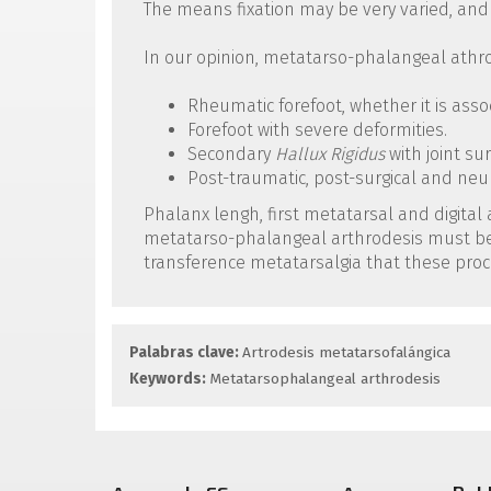
The means fixation may be very varied, and
In our opinion, metatarso-phalangeal athrod
Rheumatic forefoot, whether it is asso
Forefoot with severe deformities.
Secondary
Hallux Rigidus
with joint su
Post-traumatic, post-surgical and neu
Phalanx lengh, first metatarsal and digital
metatarso-phalangeal arthrodesis must be cr
transference metatarsalgia that these proc
Palabras clave:
Artrodesis metatarsofalángica
Keywords:
Metatarsophalangeal arthrodesis