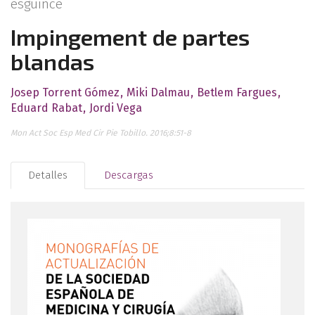
esguince
Impingement de partes
blandas
Josep Torrent Gómez
Miki Dalmau
Betlem Fargues
Eduard Rabat
Jordi Vega
Mon Act Soc Esp Med Cir Pie Tobillo. 2016;8:51-8
Detalles
Descargas