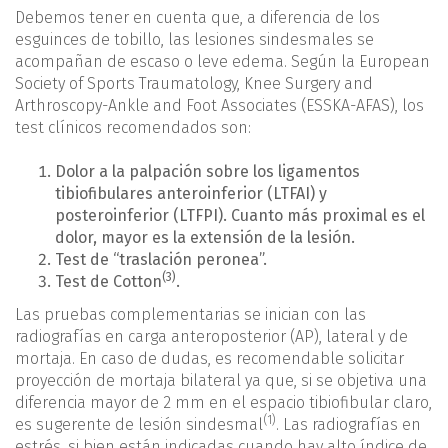
Debemos tener en cuenta que, a diferencia de los
esguinces de tobillo, las lesiones sindesmales se
acompañan de escaso o leve edema. Según la European
Society of Sports Traumatology, Knee Surgery and
Arthroscopy-Ankle and Foot Associates (ESSKA-AFAS), los
test clínicos recomendados son:
Dolor a la palpación sobre los ligamentos
tibiofibulares anteroinferior (LTFAI) y
posteroinferior (LTFPI). Cuanto más proximal es el
dolor, mayor es la extensión de la lesión.
Test de “traslación peronea”.
(3)
Test de Cotton
.
Las pruebas complementarias se inician con las
radiografías en carga anteroposterior (AP), lateral y de
mortaja. En caso de dudas, es recomendable solicitar
proyección de mortaja bilateral ya que, si se objetiva una
diferencia mayor de 2 mm en el espacio tibiofibular claro,
(1)
es sugerente de lesión sindesmal
. Las radiografías en
estrés, si bien están indicadas cuando hay alto índice de