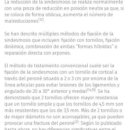
La reducción de la sindesmosis se realiza normalmente
con una pinza de reducción en posición neutra ya que, si
se coloca de forma oblicua, aumenta el número de
(12)
malreducciones
.
Se han descrito múltiples métodos de fijación de la
sindesmosis que incluyen: fijación con tornillos, fijación
dinámica, combinación de ambas “formas híbridas” o
reparación directa con arpones.
El método de tratamiento convencional suele ser la
fijación de la sindesmosis con un tornillo de cortical a
través del peroné situado a 2 o 3 cm por encima de la
línea articular para evitar lesiones de los ligamentos y
(
14
,
15
)
angulado de 20 a 30° anterior y medial
. Se ha
demostrado que 2 tornillos ofrecen mayor resistencia
que un tornillo simple y que los tornillos de 4,5 mm son
más resistentes que los de 3,5 mm. Más de 2 tornillos o
de mayor diámetro no son aconsejables, ya que pueden
(2)
provocar una fractura del peroné
. Según lo publicado
hasta ahora, no hay diferencias significativas entre el