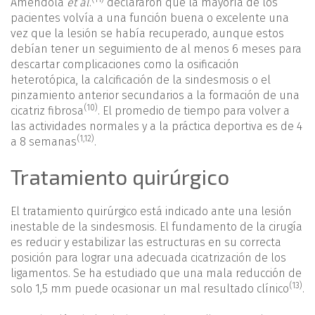
Amendola
et al
.
declararon que la mayoría de los
pacientes volvía a una función buena o excelente una
vez que la lesión se había recuperado, aunque estos
debían tener un seguimiento de al menos 6 meses para
descartar complicaciones como la osificación
heterotópica, la calcificación de la sindesmosis o el
pinzamiento anterior secundarios a la formación de una
(10)
cicatriz fibrosa
. El promedio de tiempo para volver a
las actividades normales y a la práctica deportiva es de 4
(
1
,
12
)
a 8 semanas
.
Tratamiento quirúrgico
El tratamiento quirúrgico está indicado ante una lesión
inestable de la sindesmosis. El fundamento de la cirugía
es reducir y estabilizar las estructuras en su correcta
posición para lograr una adecuada cicatrización de los
ligamentos. Se ha estudiado que una mala reducción de
(13)
solo 1,5 mm puede ocasionar un mal resultado clínico
.