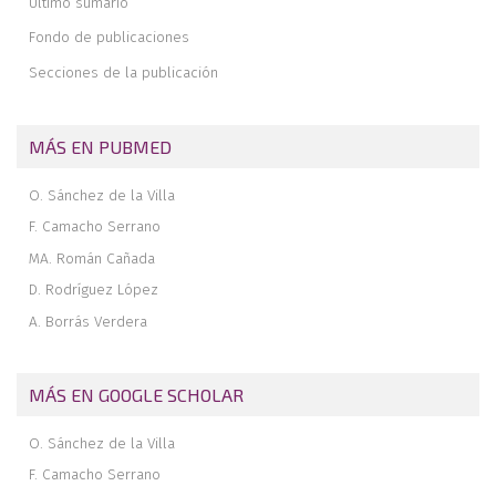
Último sumario
¿Qué hacer con el ligamento deltoideo?
Fondo de publicaciones
Cómo sintetizar el maléolo posterior. ¿La mejor opción es la
síntesis directa?
Secciones de la publicación
Medicina basada en la evidencia. Conclusiones
MÁS EN PUBMED
O. Sánchez de la Villa
F. Camacho Serrano
MA. Román Cañada
D. Rodríguez López
A. Borrás Verdera
MÁS EN GOOGLE SCHOLAR
O. Sánchez de la Villa
F. Camacho Serrano