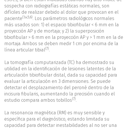
sospecha con radiografías estáticas normales, son
difíciles de realizar debido al dolor que provocan en el
(
1
,
4
,
5
,
6
)
paciente
. Los parámetros radiológicos normales
más usados son: 1) el espacio tibiofibular < 6 mm en la
proyección AP y de mortaja; y 2) la superposición
tibiofibular > 6 mm en la proyección AP y > 1 mm en la de
mortaja. Ambos se deben medir 1 cm por encima de la
(7)
línea articular tibial
.
La tomografía computarizada (TC) ha demostrado su
utilidad en la identificación de lesiones latentes de la
articulación tibiofibular distal, dada su capacidad para
evaluar la articulación en 3 dimensiones. Se puede
detectar el desplazamiento del peroné dentro de la
incisura fibularis, aumentando la precisión cuando el
(7)
estudio compara ambos tobillos
.
La resonancia magnética (RM) es muy sensible y
específica para el diagnóstico, estando limitada su
capacidad para detectar inestabilidades al no ser una