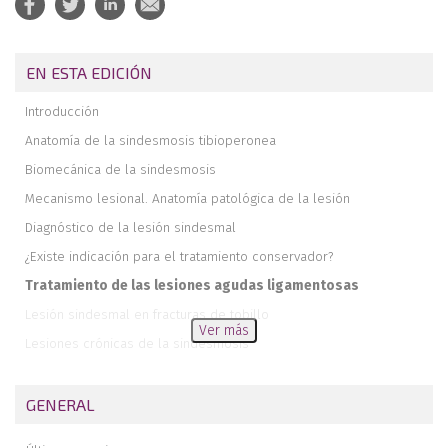
EN ESTA EDICIÓN
Introducción
Anatomía de la sindesmosis tibioperonea
Biomecánica de la sindesmosis
Mecanismo lesional. Anatomía patológica de la lesión
Diagnóstico de la lesión sindesmal
¿Existe indicación para el tratamiento conservador?
Tratamiento de las lesiones agudas ligamentosas
Lesión sindesmal en fracturas de tobillo
Ver más
Lesiones crónicas de la sindesmosis
Papel de la artroscopia en la valoración de la sindesmosis
Sistemas de estabilización de la sindesmosis
GENERAL
Síntesis con tornillos. ¿Cuántas corticales? ¿Retirar o no?