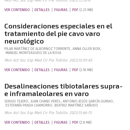
Mon Act Soc Esp Med Cir Pie Tobillo. 2023;15:50-8
VER CONTENIDO
DETALLES
FIGURAS
PDF
(2.23 MB)
Consideraciones especiales en el
tratamiento del pie cavo varo
neurológico
PILAR
MARTÍNEZ DE ALBORNOZ TORRENTE
,
ANNA
OLLER BOIX
,
MANUEL
MONTEAGUDO DE LA ROSA
Mon Act Soc Esp Med Cir Pie Tobillo. 2023;15:59-65
VER CONTENIDO
DETALLES
FIGURAS
PDF
(2.18 MB)
Desalineaciones tibiotalares supra-
e inframaleolares en varo
SERGIO
TEJERO
,
JUAN
CHANS VERES
,
ANTONIO JESÚS
GARCÍA GUIRAO
,
ESTEFANÍA
PRADA CHAMORRO
,
BEATRIZ
MARTÍNEZ SAÑUDO
Mon Act Soc Esp Med Cir Pie Tobillo. 2023;15:66-75
VER CONTENIDO
DETALLES
FIGURAS
PDF
(2.8 MB)